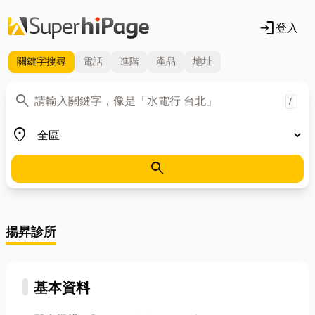
login
登入
關鍵字
搜尋
電話
進階
產品
地址
關鍵字
search
/
地區
place
search
揚昇診所
基本資料