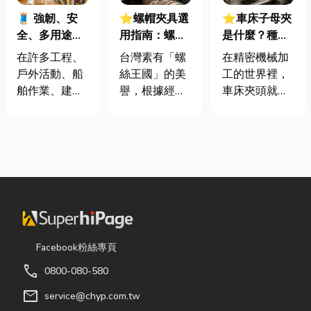
🧵 強韌、安
⭐螺帽夾具選
⭐車床子母夾
全、多用途！
用指南：螺母
是什麼？種
從繩索到安全
挾具頻繁耗
類、規格挑選
在許多工程、
台灣素有「螺
在精密機械加
網的全方位防
損？3大關鍵
與台灣採購推
戶外活動、船
絲王國」的美
工的世界裡，
護應用指南
提升扣件成型
薦完整指南
舶作業、建築
譽，根據經濟
車床夾頭就像
良率與壽命
施工，甚至居
部統計處與海
是機台的「萬
家安全防護
關進出口最新
能雙手」，負
中，「繩索、
數據顯示，台
責緊緊抓牢每
繩梯、安全
灣扣件年出口
一個旋轉切削
網」其實都是
額高達 42.1
的工件。然
非常重要卻常
億美元，其中
而，當工廠接
被忽略的設
螺帽（HS
到少量多樣、
備。很多人以
731816）產
異形材或精密
為繩子只是拿
品即占總出口
棒材的訂單
Facebook粉絲專頁
來綁東西，但
比重逾 20%。
時，傳統夾頭
call
0800-080-580
其實在專業領
在面對全球客
往往需要耗費
域中，繩索不
戶對扣件精度
大量時間拆裝
mail
service@chyp.com.tw
只是工具，更
與耐用度要求
與重新校正。