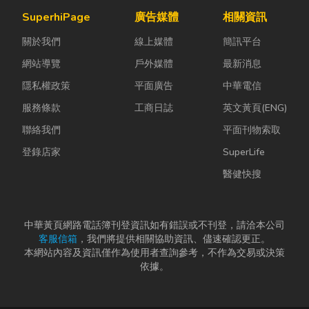
關係到安全、
日益嚴苛的趨
這時，車床子
SuperhiPage
廣告媒體
相關資訊
效率與作業品
勢下，扣件成
母夾就是讓這
關於我們
線上媒體
簡訊平台
質。一條好的
型機中的關...
雙手能快速更
繩索，必須具
換「專屬工
網站導覽
戶外媒體
最新消息
備高強...
具」的...
隱私權政策
平面廣告
中華電信
服務條款
工商日誌
英文黃頁(ENG)
聯絡我們
平面刊物索取
登錄店家
SuperLife
醫健快搜
中華黃頁網路電話簿刊登資訊如有錯誤或不刊登，請洽本公司
客服信箱
，我們將提供相關協助資訊、儘速確認更正。
本網站內容及資訊僅作為使用者查詢參考，不作為交易或決策
依據。