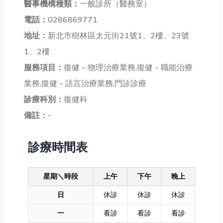
醫事機構種類：
一般診所（醫務室）
電話：
0286869771
地址：
新北市樹林區太元街21號1、2樓、23號
1、2樓
服務項目：
復健－物理治療業務,復健－職能治療
業務,復健－語言治療業務,門診診療
診療科別：
復健科
備註：
-
診療時間表
星期＼時段
上午
下午
晚上
日
休診
休診
休診
一
看診
看診
看診