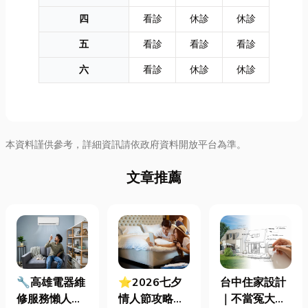
四
看診
休診
休診
五
看診
看診
看診
六
看診
休診
休診
本資料謹供參考，詳細資訊請依政府資料開放平台為準。
文章推薦
🔧高雄電器維
⭐2026七夕
台中住家設計
修服務懶人包
情人節攻略！
｜不當冤大