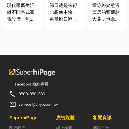
｜冷氣、冰
七夕送什麼不
頭！教你新家
現代家庭生活
節日總是來得
當你終於熬過
箱、洗衣機專
踩雷？限定甜
該如何聰明裝
離不開各式家
比想像中快，
買房的頭期款
業維修
點哪裡買？台
潢！
電設備，無論
每當曆日翻到
大關，也拿到
中甜點推薦一
是炎熱夏季不
下半年，不少
了鑰匙，終於
次看！
可或缺的冷
人便開始想
站在空蕩蕩的
氣、保存食材
「七夕情人節
客廳裡時，腦
的新鮮冰箱，
是什麼時
海中是不是已
還是每天幫助
候？」、「七
經浮現各種美
清洗衣物的洗
夕情人節禮物
好畫面；在這
衣機，一旦發
該買什
裡在放一座雙
生故障，都可
麼？」。相較
人沙發、落地
能嚴重影響日
於西洋情人
窗前要放一株
Facebook粉絲專頁
常生活品質。
節，七夕充滿
綠植以及要在
call
0800-080-580
因此，選擇專
了東方的浪漫
用餐區放一個
業的高雄電器
色彩與儀式
充滿儀式感的
mail
service@chyp.com.tw
維修服務，不
感。然而，隨
吧台。 但得先
僅能快速排除
著生活節奏加
等一下！在踩
SuperhiPage
廣告媒體
相關資訊
問題，更能延
快，不少人常
進裝潢這個水
關於我們
線上媒體
簡訊平台