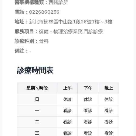
醫事機構種類：
西醫診所
電話：
0226860256
地址：
新北市樹林區中山路1段26號1樓～3樓
服務項目：
復健－物理治療業務,門診診療
診療科別：
骨科
備註：
-
診療時間表
星期＼時段
上午
下午
晚上
日
休診
休診
休診
一
看診
看診
看診
二
看診
看診
看診
三
看診
看診
看診