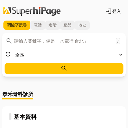
login
登入
關鍵字
搜尋
電話
進階
產品
地址
關鍵字
search
/
地區
place
search
泰禾骨科診所
基本資料