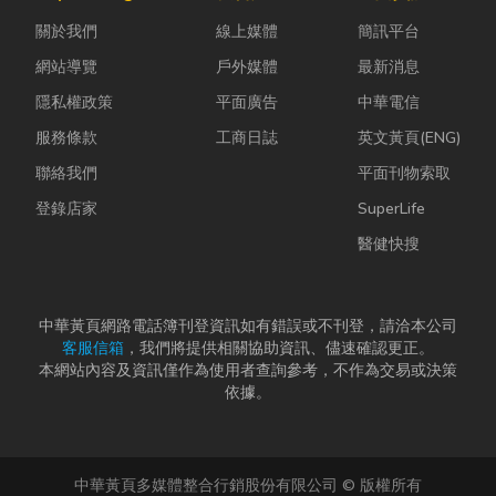
問題，更能延
計是一門幫公
勢下，扣件成
關於我們
線上媒體
簡訊平台
長家電使用壽
司賺錢的戰
型機中的關...
命，降...
略！真正厲
網站導覽
戶外媒體
最新消息
害...
隱私權政策
平面廣告
中華電信
服務條款
工商日誌
英文黃頁(ENG)
聯絡我們
平面刊物索取
登錄店家
SuperLife
醫健快搜
中華黃頁網路電話簿刊登資訊如有錯誤或不刊登，請洽本公司
客服信箱
，我們將提供相關協助資訊、儘速確認更正。
本網站內容及資訊僅作為使用者查詢參考，不作為交易或決策
依據。
中華黃頁多媒體整合行銷股份有限公司 © 版權所有