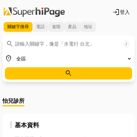
login
登入
關鍵字
搜尋
電話
進階
產品
地址
關鍵字
search
/
地區
place
search
怡兒診所
基本資料