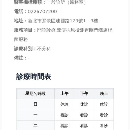
醫事機構種類：
一般診所（醫務室）
電話：
0226707200
地址：
新北市鶯歌區建國路173號1－3樓
服務項目：
門診診療,糞便抗原檢測胃幽門螺旋桿
菌服務
診療科別：
不分科
備註：
-
診療時間表
星期＼時段
上午
下午
晚上
日
休診
休診
休診
一
看診
看診
看診
二
看診
看診
看診