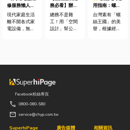
修服務懶人包
務必看】辦公
用指南：螺母
｜冷氣、冰
室如何打造高
挾具頻繁耗
現代家庭生活
總務不是雜
台灣素有「螺
箱、洗衣機專
效能職場？從
損？3大關鍵
離不開各式家
工！用「空間
絲王國」的美
業維修
辦公桌椅、系
提升扣件成型
電設備，無論
設計」幫公司
譽，根據經濟
統屏風到空間
良率與壽命
是炎熱夏季不
省錢又賺生產
部統計處與海
設計關鍵！
可或缺的冷
力的關鍵思維
關進出口最新
氣、保存食材
很多公司編列
數據顯示，台
的新鮮冰箱，
預算或規劃辦
灣扣件年出口
還是每天幫助
公室時，常覺
額高達 42.1
清洗衣物的洗
得總務只要在
億美元，其中
衣機，一旦發
缺東西時「壞
螺帽（HS
生故障，都可
什麼補什麼」
731816）產
能嚴重影響日
就好，但這種
品即占總出口
Facebook粉絲專頁
常生活品質。
傳統做法往往
比重逾 20%。
call
0800-080-580
因此，選擇專
花了大錢，卻
在面對全球客
業的高雄電器
換來員工抱怨
戶對扣件精度
mail
service@chyp.com.tw
維修服務，不
連連。其實，
與耐用度要求
僅能快速排除
辦公室空間設
日益嚴苛的趨
SuperhiPage
廣告媒體
相關資訊