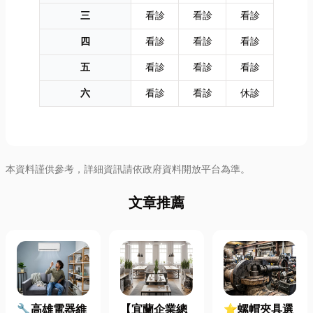
三
看診
看診
看診
四
看診
看診
看診
五
看診
看診
看診
六
看診
看診
休診
本資料謹供參考，詳細資訊請依政府資料開放平台為準。
文章推薦
🔧高雄電器維
【宜蘭企業總
⭐螺帽夾具選