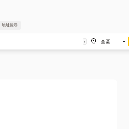
地址
搜尋
地區
place
/