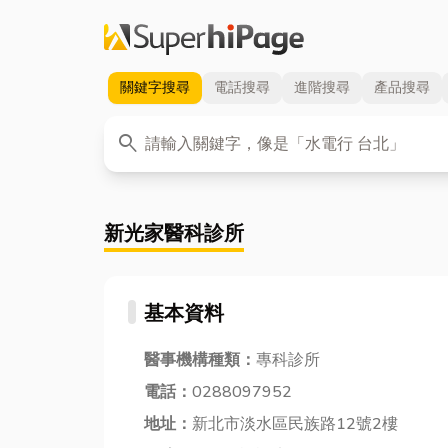
關鍵字
搜尋
電話
搜尋
進階
搜尋
產品
搜尋
關鍵字
search
新光家醫科診所
基本資料
醫事機構種類：
專科診所
電話：
0288097952
地址：
新北市淡水區民族路12號2樓