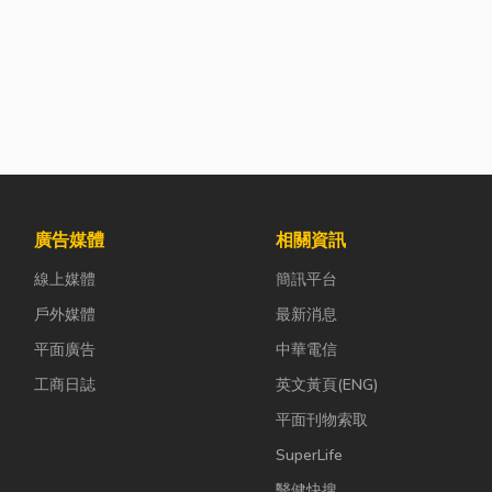
廣告媒體
相關資訊
線上媒體
簡訊平台
戶外媒體
最新消息
平面廣告
中華電信
工商日誌
英文黃頁(ENG)
平面刊物索取
SuperLife
醫健快搜