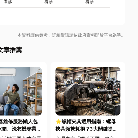
看診
看診
看診
本資料謹供參考，詳細資訊請依政府資料開放平台為準。
文章推薦
電器維修服務懶人包
⭐螺帽夾具選用指南：螺母
冰箱、洗衣機專業維
挾具頻繁耗損？3大關鍵提升
扣件成型良率與壽命