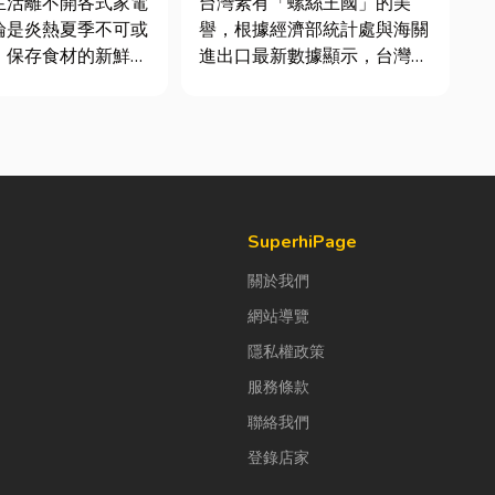
生活離不開各式家電
台灣素有「螺絲王國」的美
論是炎熱夏季不可或
譽，根據經濟部統計處與海關
、保存食材的新鮮冰
進出口最新數據顯示，台灣扣
每天幫助清洗衣物的
件年出口額高達 42.1 億美
一旦發生故障，都可
元，其中螺帽（HS
響日常生活品質。
731816）產品即占總出口比
擇專業的高雄電器維
重逾 20%。在面對全球客戶
不僅能快速排除問
對扣件精度與耐用度要求日益
延長家電使用壽命，
嚴苛的趨勢下，扣件成型機中
的關...
SuperhiPage
關於我們
網站導覽
隱私權政策
服務條款
聯絡我們
登錄店家