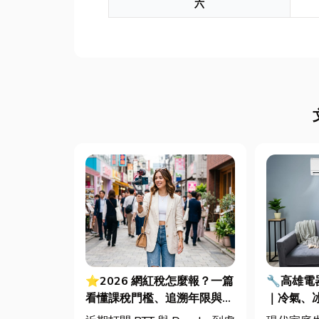
六
⭐2026 網紅稅怎麼報？一篇
🔧高雄
看懂課稅門檻、追溯年限與合
｜冷氣、
法節稅，文末加碼會計/記帳
修