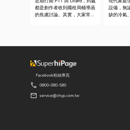
近期打開 PTT 與 Dcard，到處
現代家庭
士推薦
都是創作者收到國稅局輔導函
設備，無
的焦慮討論。其實，大家常說
缺的冷氣
的「網紅稅」不是一種新創的
箱，還是
獨立稅目，而是政府針對網路
洗衣機，
數位收入落實的課稅機制。
能嚴重影
網紅稅是指個人或經營團隊透
因此，選
過網路平台（如 YouTube、
修服務，
Instag...
題，更能
降...
Facebook粉絲專頁
call
0800-080-580
mail
service@chyp.com.tw