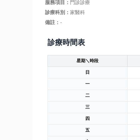
服務項目：
門診診療
診療科別：
家醫科
備註：
-
診療時間表
星期＼時段
日
一
二
三
四
五