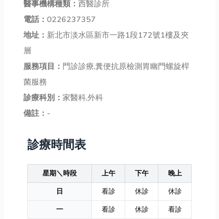
醫事機構種類：
西醫診所
電話：
0226237357
地址：
新北市淡水區新市一路1段172號1樓及夾
層
服務項目：
門診診療,糞便抗原檢測胃幽門螺旋桿
菌服務
診療科別：
家醫科,外科
備註：
-
診療時間表
星期＼時段
上午
下午
晚上
日
看診
休診
休診
一
看診
休診
看診