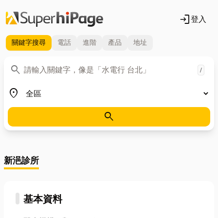
login
登入
關鍵字
搜尋
電話
進階
產品
地址
關鍵字
search
/
地區
place
search
新浥診所
基本資料