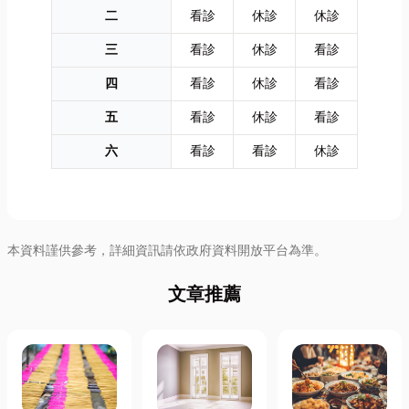
二
看診
休診
休診
三
看診
休診
看診
四
看診
休診
看診
五
看診
休診
看診
六
看診
看診
休診
本資料謹供參考，詳細資訊請依政府資料開放平台為準。
文章推薦