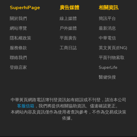
康與環保意識
氣候潮濕多
團體用餐，都
SuperhiPage
廣告媒體
相關資訊
的提升，台灣
雨，選擇耐用
能享受到豐盛
關於我們
線上媒體
簡訊平台
香品產業也持
又美觀的門窗
又充滿在地特
續轉型，從...
產品，更是
色的...
網站導覽
戶外媒體
最新消息
打...
隱私權政策
平面廣告
中華電信
服務條款
工商日誌
英文黃頁(ENG)
聯絡我們
平面刊物索取
登錄店家
SuperLife
醫健快搜
中華黃頁網路電話簿刊登資訊如有錯誤或不刊登，請洽本公司
客服信箱
，我們將提供相關協助資訊、儘速確認更正。
本網站內容及資訊僅作為使用者查詢參考，不作為交易或決策
依據。