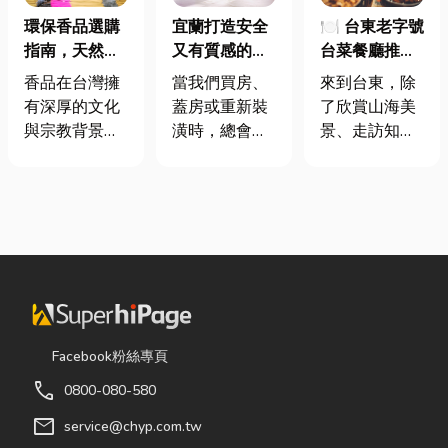
環保香品選購
宜蘭打造安全
🍽️ 台東老字號
指南，天然香
又有質感的
台菜餐廳推薦
材打造純淨香
家，從專業門
｜在地人聚餐
香品在台灣擁
當我們買房、
來到台東，除
氣，一次了解
窗開始
首選，經典合
有深厚的文化
蓋房或重新裝
了欣賞山海美
天然低煙香品
菜一次滿足
與宗教背景，
潢時，總會把
景、走訪知名
特色
長期應用於祭
預算花在家
景點之外，品
祀、祈福、敬
具、家電和裝
嚐在地台菜也
神、敬祖及各
潢設計上，卻
是旅程中不可
類民俗活動。
常常忽略了每
錯過的一環。
隨著佛教、道
天都在使用的
相較於一般小
教及民間信仰
「門窗」。 其
吃店，老字號
的發展，香品
實，一扇好的
台菜餐廳更能
逐漸成為寺
門窗不只是遮
展現台東的人
廟、宮廟與家
風避雨而已，
情味與飲食文
Facebook粉絲專頁
庭祭拜中不可
更影響著居家
化。無論是家
call
0800-080-580
或缺的重要用
安全、採光、
庭聚餐、朋友
品。 近年來，
通風與生活品
聚會、公司聚
mail
service@chyp.com.tw
隨著民眾對健
質。尤其台灣
餐，或是旅遊