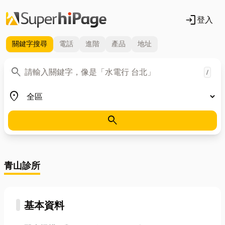
login
登入
關鍵字
搜尋
電話
進階
產品
地址
關鍵字
search
/
地區
place
search
青山診所
基本資料