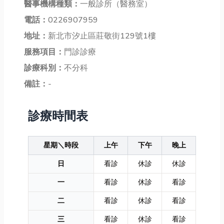
醫事機構種類：
一般診所（醫務室）
電話：
0226907959
地址：
新北市汐止區莊敬街129號1樓
服務項目：
門診診療
診療科別：
不分科
備註：
-
診療時間表
星期＼時段
上午
下午
晚上
日
看診
休診
休診
一
看診
休診
看診
二
看診
休診
看診
三
看診
休診
看診