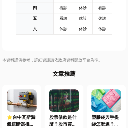
四
看診
休診
看診
五
看診
休診
休診
六
休診
休診
休診
本資料謹供參考，詳細資訊請依政府資料開放平台為準。
文章推薦
⭐台中瓦斯漏
股票借款是什
塑膠袋與手提
氣遮斷器推薦
麼？股市震盪|
袋怎麼選？材