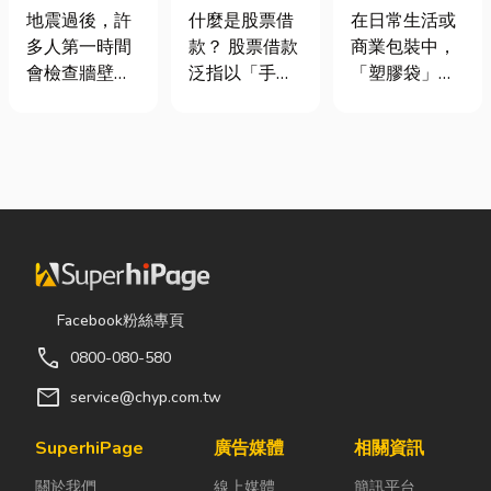
廠商在這！地
股票借款、股
質、用途與耐
地震過後，許
什麼是股票借
在日常生活或
震氣爆怎麼
票質借、當鋪
重度一次看懂
多人第一時間
款？ 股票借款
商業包裝中，
防？警報器與
借款完整比較
會檢查牆壁裂
泛指以「手中
「塑膠袋」與
遮斷器差異、
痕或家電，卻
持有的股票」
「手提袋」幾
補助條件及挑
往往忽略了藏
作為擔保品，
乎隨處可見。
選全攻略
在牆角、廚房
向金融機構或
看起來只是簡
後方的瓦斯管
當舖借出現金
單的包裝工
線。日前日本
的融資方式，
具，但實際上
熊本永旺夢樂
讓投資人不必
在材質、承重
城在地震後引
賣出股票，就
能力與使用場
發嚴重氣爆，
能取得資金應
景上，其實差
正是因為震波
急，同時保留
異非常大。如
Facebook粉絲專頁
拉扯導致瓦斯
未來股價上漲
果選錯，不只
call
0800-080-580
管線受損、氣
的獲利空間。
影響使用便利
體微量外洩所
依承作單位不
性，還可能造
mail
service@chyp.com.tw
致。當瓦斯默
同，主要可分
成成本浪費或
默充斥在空間
為證券公司的
商品損壞。 這
SuperhiPage
廣告媒體
相關資訊
中，哪怕只是
股票質借、銀
篇文章帶你一
關於我們
線上媒體
簡訊平台