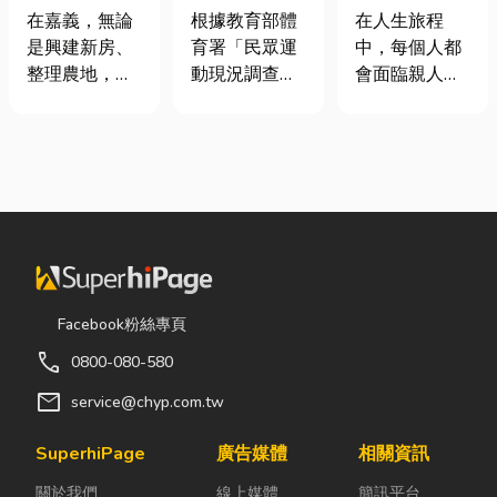
地開挖、土方
慢跑、排球襪
命、貼心陪伴
在嘉義，無論
根據教育部體
在人生旅程
清運
挑選全攻略，
每一段告別
是興建新房、
育署「民眾運
中，每個人都
穿對了運動不
整理農地，還
動現況調查」
會面臨親人離
傷腳！
是改善排水設
顯示，台灣規
世的時刻。當
施，都少不了
律運動人口比
悲傷來臨時，
挖土機的協
例已突破三成
選擇一家值得
助。一台專業
五，其中慢跑
信賴的台東葬
的嘉義挖土
與各類球類運
儀社，不只是
機，不僅能快
動正是熱門選
安排告別儀
速完成開挖、
擇。許多人在
式，更是讓家
整地與回填工
配備上毫不惜
屬在艱難時刻
作，更能大幅
重金，購買
獲得專業協助
Facebook粉絲專頁
縮短施工時
三、四千元的
與溫暖陪伴。
call
0800-080-580
間，提高工程
頂級籃球鞋或
從遺體接運、
效率。對許多
專業路跑鞋，
禮儀規劃、告
mail
service@chyp.com.tw
在地居民而
卻習慣性隨手
別式安排，到
言，從農田整
抓一雙幾十元
後續的行政協
SuperhiPage
廣告媒體
相關資訊
理、果園整
的普通棉襪就
助，每一個環
關於我們
線上媒體
簡訊平台