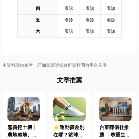
四
看診
看診
看診
五
看診
看診
看診
六
看診
看診
看診
本資料謹供參考，詳細資訊請依政府資料開放平台為準。
文章推薦
嘉義挖土機｜
⭐運動襪差別
台東葬儀社推
農地整地、基
在哪？籃球、
薦 ｜尊重生