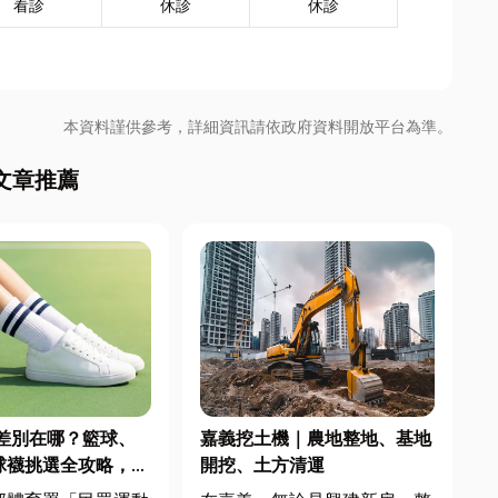
看診
休診
休診
本資料謹供參考，詳細資訊請依政府資料開放平台為準。
文章推薦
差別在哪？籃球、
嘉義挖土機｜農地整地、基地
球襪挑選全攻略，穿
開挖、土方清運
不傷腳！