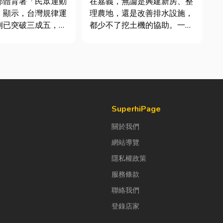
部體育署「民眾運動
在嘉義，無論是興建新房、整
」顯示，台灣規律運
理農地，還是改善排水設施，
例已突破三成五，其
都少不了挖土機的協助。一台
各類球類運動正是熱
專業的嘉義挖土機，不僅能快
許多人在配備上毫不
速完成開挖、整地與回填工
購買三、四千元的頂
作，更能大幅縮短施工時間，
或專業路跑鞋，卻習
提高工程效率。對許多在地居
抓一雙幾十元的普通
民而言，從農田整理、果園整
棉襪就上場。 「運動鞋就像...
平，到住宅基礎開挖，挖土機
早已成為...
SuperhiPage
關於我們
網站導覽
隱私權政策
服務條款
聯絡我們
登錄店家