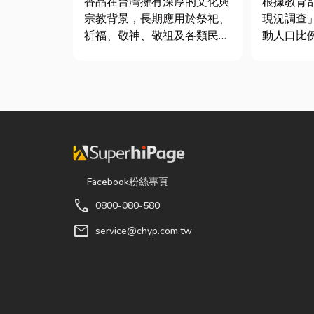
香品在台灣擁有深厚的文化與
根據教育
宗教背景，長期應用於祭祀、
現況調查
祈福、敬神、敬祖及各類民俗
動人口比
活動。隨著佛教、道教及民間
中慢跑與
信仰的發展，香品逐漸成為寺
門選擇。
廟、宮廟與家庭祭拜中不可或
惜重金，
缺的重要用品。 近年來，隨
級籃球鞋
著民眾對健康與環保意識的提
慣性隨手
升，台灣香品產業也持續轉
型，從...
Facebook粉絲專頁
call
0800-080-580
mail
service@chyp.com.tw