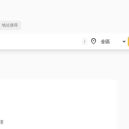
地址
搜尋
地區
place
/
樓