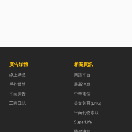
廣告媒體
相關資訊
線上媒體
簡訊平台
戶外媒體
最新消息
平面廣告
中華電信
工商日誌
英文黃頁(ENG)
平面刊物索取
SuperLife
醫健快搜