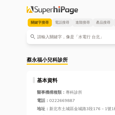
關鍵字
搜尋
電話
搜尋
進階
搜尋
產品
搜尋
關鍵字
search
蔡永福小兒科診所
基本資料
醫事機構種類：
專科診所
電話：
0222669887
地址：
新北市土城區金城路3段176－1號1