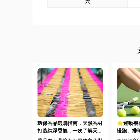
六
環保香品選購指南，天然香材
⭐運動襪
打造純淨香氣，一次了解天然
慢跑、排
低煙香品特色
對了運動