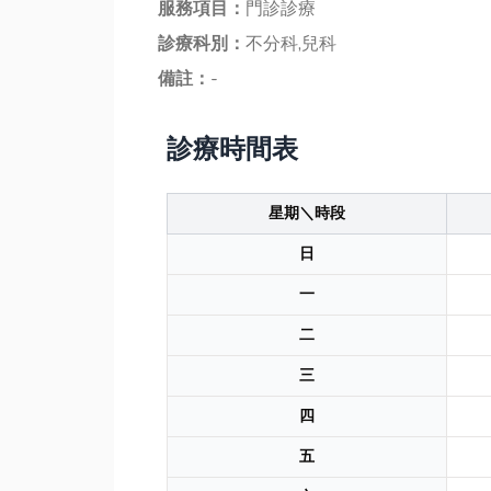
服務項目：
門診診療
診療科別：
不分科,兒科
備註：
-
診療時間表
星期＼時段
日
一
二
三
四
五