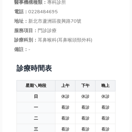
醫事機構種類：
專科診所
電話：
0228484695
地址：
新北市蘆洲區復興路70號
服務項目：
門診診療
診療科別：
耳鼻喉科(耳鼻喉頭頸外科)
備註：
-
診療時間表
星期＼時段
上午
下午
晚上
日
休診
休診
休診
一
看診
看診
看診
二
看診
看診
看診
三
看診
看診
看診