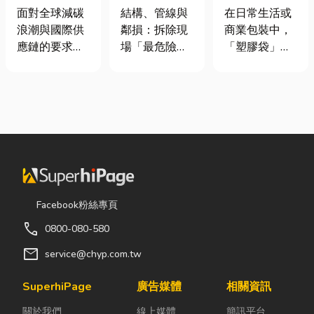
業挑選四大永
裝潢拆除、水
質、用途與耐
面對全球減碳
結構、管線與
在日常生活或
續顧問服務的
泥切割施工前
重度一次看懂
浪潮與國際供
鄰損：拆除現
商業包裝中，
實用指南
必看的避坑指
應鏈的要求，
場「最危險的
「塑膠袋」與
南，專家曝這
許多台灣中小
3 件事」 拆除
「手提袋」幾
3 件事最危
企業主紛紛收
現場常常乒乒
乎隨處可見。
險！
到來自品牌客
乓乓、灰塵滿
看起來只是簡
戶的調查表，
天飛，在這種
單的包裝工
要求提供「碳
混亂的環境
具，但實際上
盤查數據」或
下，專家提醒
在材質、承重
「永續報告
有三件事情如
能力與使用場
書」。這讓不
果沒做好，最
景上，其實差
少傳產老闆感
容易發生嚴重
異非常大。如
Facebook粉絲專頁
到焦慮：「到
的意外： 分不
果選錯，不只
call
0800-080-580
底 ESG 永續是
清「主力
影響使用便利
什麼？我們公
牆」，盲目亂
性，還可能造
mail
service@chyp.com.tw
司規模不大，
打導致房子塌
成成本浪費或
真的需要找
陷： 這是老屋
商品損壞。 這
SuperhiPage
廣告媒體
相關資訊
ESG 顧問
拆除最常發生
篇文章帶你一
關於我們
線上媒體
簡訊平台