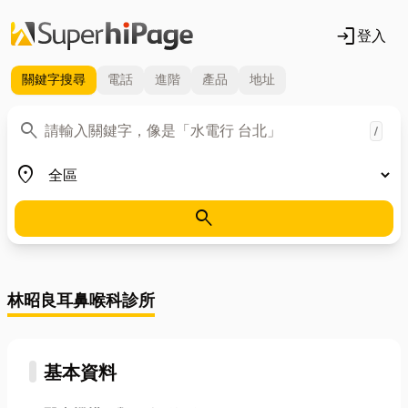
login
登入
關鍵字
搜尋
電話
進階
產品
地址
關鍵字
search
/
地區
place
search
林昭良耳鼻喉科診所
基本資料