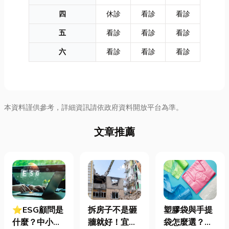
四
休診
看診
看診
五
看診
看診
看診
六
看診
看診
看診
本資料謹供參考，詳細資訊請依政府資料開放平台為準。
文章推薦
⭐ESG顧問是
拆房子不是砸
塑膠袋與手提
什麼？中小企
牆就好！宜蘭
袋怎麼選？材