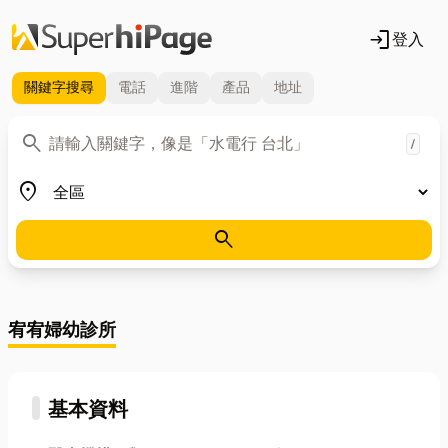
login
登入
關鍵字
搜尋
電話
進階
產品
地址
關鍵字
search
/
地區
place
search
宥宥婦幼診所
基本資料