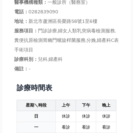
醫事機構種類：
一般診所（醫務室）
電話：
0282839090
地址：
新北市蘆洲區長榮路58號1至6樓
服務項目：
門診診療,婦女人類乳突病毒檢測服務,
糞便抗原檢測胃幽門螺旋桿菌服務,分娩,婦產科C表
手術項目
診療科別：
兒科,婦產科
備註：
-
診療時間表
星期＼時段
上午
下午
晚上
日
休診
休診
休診
一
看診
看診
看診