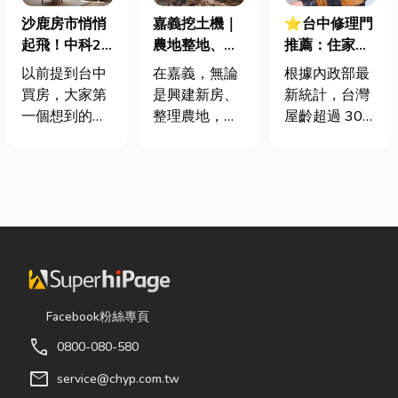
沙鹿房市悄悄
嘉義挖土機｜
⭐台中修理門
起飛！中科2
農地整地、基
推薦：住家鐵
期＋台積電效
地開挖、土方
門卡住、大門
以前提到台中
在嘉義，無論
根據內政部最
應發酵，現在
清運
下垂怎麼辦？
買房，大家第
是興建新房、
新統計，台灣
很多人開始看
維修費用與不
一個想到的大
整理農地，還
屋齡超過 30
海線
銹鋼工程一次
多是七期、水
是改善排水設
年的老屋比例
看
湳或北屯。 但
施，都少不了
已經過半。隨
這幾年真正默
挖土機的協
著房屋屋齡增
默崛起、討論
助。一台專業
加，金屬門窗
度越來越高
的嘉義挖土
疲勞與結構鏽
的，其實是
機，不僅能快
蝕問題也日漸
「沙鹿」。 很
速完成開挖、
明顯。許多屋
多人實際到沙
整地與回填工
主每天回家開
鹿走一趟後才
作，更能大幅
門，都覺得門
Facebook粉絲專頁
發現： 現在的
縮短施工時
片重得像在拉
call
0800-080-580
沙鹿，真的和
間，提高工程
拔河，甚至伴
以前不一樣
效率。對許多
隨刺耳的金屬
mail
service@chyp.com.tw
了。 不只是交
在地居民而
摩擦聲。 其