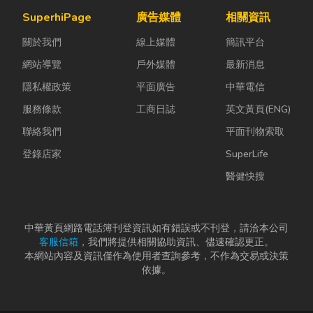
通變方便，生
言，從農田整
實，門片故障
SuperhiPage
廣告媒體
相關資訊
活機能也越來
理、果園整
並不代表一定
關於我們
線上媒體
簡訊平台
越成熟，加上
平，到住宅基
要花大錢將整
房...
礎開挖，挖土
扇...
網站導覽
戶外媒體
最新消息
機早已成為...
隱私權政策
平面廣告
中華電信
服務條款
工商日誌
英文黃頁(ENG)
聯絡我們
平面刊物索取
登錄店家
SuperLife
醫健快搜
中華黃頁網路電話簿刊登資訊如有錯誤或不刊登，請洽本公司
客服信箱
，我們將提供相關協助資訊、儘速確認更正。
本網站內容及資訊僅作為使用者查詢參考，不作為交易或決策
依據。