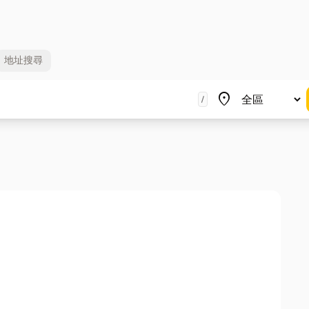
地址
搜尋
地區
place
/