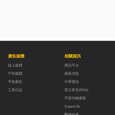
廣告媒體
相關資訊
線上媒體
簡訊平台
戶外媒體
最新消息
平面廣告
中華電信
工商日誌
英文黃頁(ENG)
平面刊物索取
SuperLife
醫健快搜