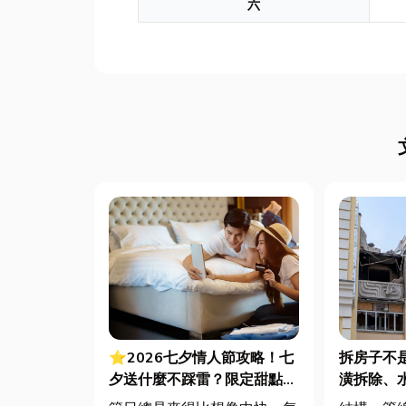
六
⭐2026七夕情人節攻略！七
拆房子不
夕送什麼不踩雷？限定甜點哪
潢拆除、
裡買？台中甜點推薦一次看！
的避坑指南