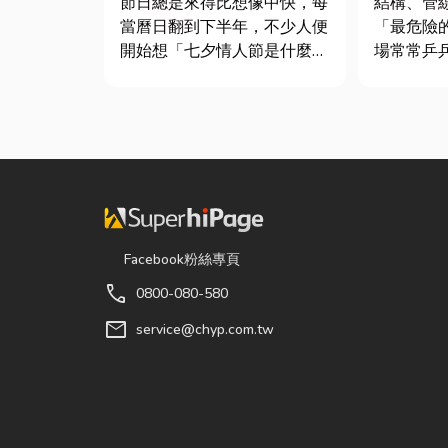
節日總是來得比想像中快，每
結構、管
最危險！
當曆日翻到下半年，不少人便
「最危險的 3
開始想「七夕情人節是什麼時
場常常乒
候？」、「七夕情人節禮物該
飛，在這
買什麼？」。相較於西洋情人
家提醒有
節，七夕充滿了東方的浪漫色
好，最容
彩與儀式感。然而，隨著生活
分不清「
節奏加快，不少人常因工作繁
導致房子塌陷： 
忙而忘記節日，或是苦惱於
除最常發生
「七夕情...
Facebook粉絲專頁
call
0800-080-580
mail
service@chyp.com.tw