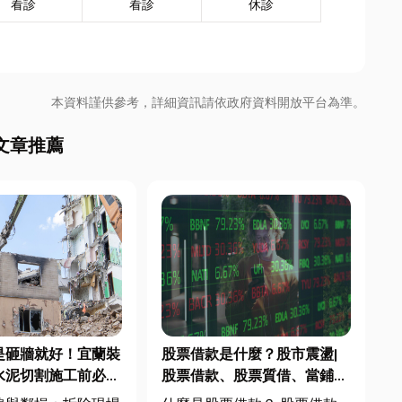
看診
看診
休診
本資料謹供參考，詳細資訊請依政府資料開放平台為準。
文章推薦
是砸牆就好！宜蘭裝
股票借款是什麼？股市震盪|
水泥切割施工前必看
股票借款、股票質借、當鋪借
，專家曝這 3 件事
款完整比較