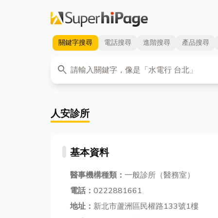
關鍵字
搜尋
電話
搜尋
進階
搜尋
產品
搜尋
關鍵字
search
人安診所
基本資料
醫事機構種類：
一般診所（醫務室）
電話：
0222881661
地址：
新北市蘆洲區民權路133號1樓