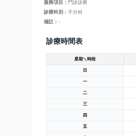
服務項目：
門診診療
診療科別：
不分科
備註：
-
診療時間表
星期＼時段
日
一
二
三
四
五