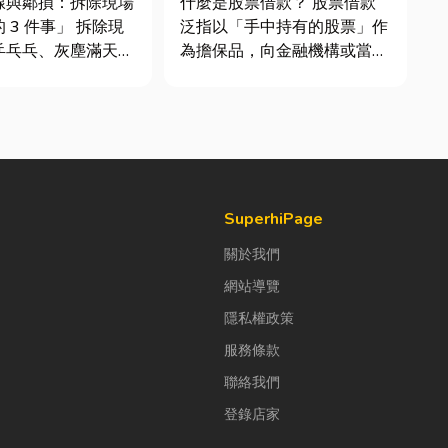
線與鄰損：拆除現場
什麼是股票借款？ 股票借款
 件事」 拆除現
泛指以「手中持有的股票」作
乒乓乓、灰塵滿天
為擔保品，向金融機構或當舖
種混亂的環境下，專
借出現金的融資方式，讓投資
三件事情如果沒做
人不必賣出股票，就能取得資
易發生嚴重的意外：
金應急，同時保留未來股價上
主力牆」，盲目亂打
漲的獲利空間。依承作單位不
這是老屋拆
同，主要可分為證券公司的股
的致命錯誤。...
票質借、銀行的有價證券貸
款，以...
SuperhiPage
關於我們
網站導覽
隱私權政策
服務條款
聯絡我們
登錄店家