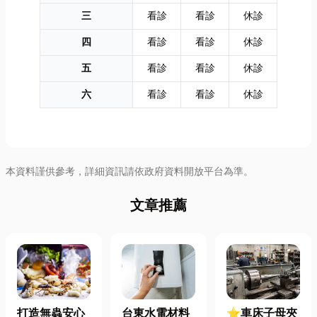
三
看診
看診
休診
四
看診
看診
休診
五
看診
看診
休診
六
看診
看診
休診
本資料謹供參考，詳細資訊請依政府資料開放平台為準。
文章推薦
打造無蟲安心
台東水電材料
⭐車床子母夾