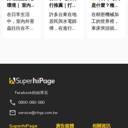
環境｜ 室內外
行推薦｜打造
是什麼？種
害蟲防治全攻
安全耐用的居
類、規格挑選
在日常生活
許多台東在地
在精密機械加
略
家環境
與台灣採購推
中，室內外害
居民與水電師
工的世界裡，
薦完整指南
蟲往往在不知
傅，在進行居
車床夾頭就像
不覺中影響著
家修繕、新屋
是機台的「萬
居家環境與生
裝潢或老屋翻
能雙手」，負
活品質。廚房
修時，都會到
責緊緊抓牢每
裡若有食物殘
熟悉的水電材
一個旋轉切削
渣或積水，容
料行採購。除
的工件。然
易吸引蟑螂、
了商品種類較
而，當工廠接
螞蟻前來覓
齊全，也能依
到少量多樣、
食；陽台、庭
照施工需求，
異形材或精密
院若有積水，
快速找到合適
棒材的訂單
Facebook粉絲專頁
則可能成為蚊
的電線、開關
時，傳統夾頭
call
0800-080-580
蟲孳生的溫
插座、燈具、
往往需要耗費
床。潮濕陰暗
馬達、衛浴設
大量時間拆裝
mail
service@chyp.com.tw
的角落也可能
備及熱水器相
與重新校正。
吸引白蟻、蛾
關產品。 無論
這時，車床子
SuperhiPage
廣告媒體
相關資訊