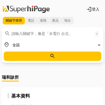
login
登入
關鍵字
搜尋
電話
進階
產品
地址
關鍵字
search
/
地區
place
search
瑞和診所
基本資料