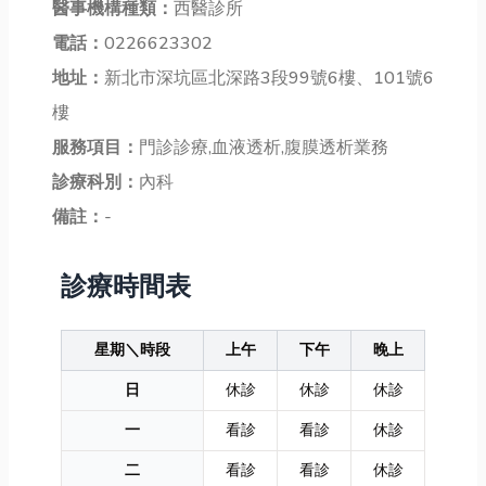
醫事機構種類：
西醫診所
電話：
0226623302
地址：
新北市深坑區北深路3段99號6樓、101號6
樓
服務項目：
門診診療,血液透析,腹膜透析業務
診療科別：
內科
備註：
-
診療時間表
星期＼時段
上午
下午
晚上
日
休診
休診
休診
一
看診
看診
休診
二
看診
看診
休診