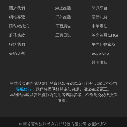
蚋或其他害蟲
是更換老舊開
母夾就是讓這
關於我們
線上媒體
簡訊平台
藏匿，不僅影
關、安裝節能
雙手能快速更
響環境整潔，
燈具、處...
換「專屬工
網站導覽
戶外媒體
最新消息
更可能...
具」的...
隱私權政策
平面廣告
中華電信
服務條款
工商日誌
英文黃頁(ENG)
聯絡我們
平面刊物索取
登錄店家
SuperLife
醫健快搜
中華黃頁網路電話簿刊登資訊如有錯誤或不刊登，請洽本公司
客服信箱
，我們將提供相關協助資訊、儘速確認更正。
本網站內容及資訊僅作為使用者查詢參考，不作為交易或決策
依據。
中華黃頁多媒體整合行銷股份有限公司 © 版權所有