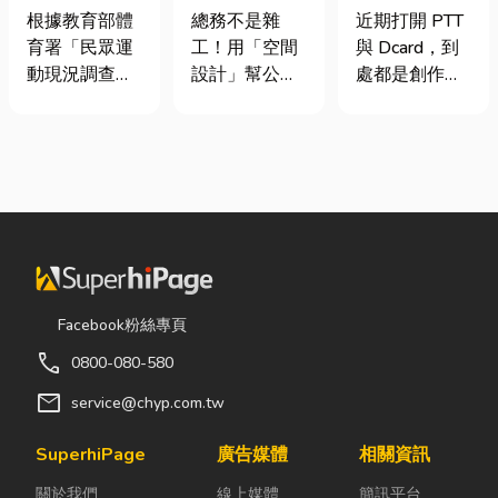
慢跑、排球襪
室如何打造高
篇看懂課稅門
根據教育部體
總務不是雜
近期打開 PTT
挑選全攻略，
效能職場？從
檻、追溯年限
育署「民眾運
工！用「空間
與 Dcard，到
穿對了運動不
辦公桌椅、系
與合法節稅，
動現況調查」
設計」幫公司
處都是創作者
傷腳！
統屏風到空間
文末加碼會計/
顯示，台灣規
省錢又賺生產
收到國稅局輔
設計關鍵！
記帳士推薦
律運動人口比
力的關鍵思維
導函的焦慮討
例已突破三成
很多公司編列
論。其實，大
五，其中慢跑
預算或規劃辦
家常說的「網
與各類球類運
公室時，常覺
紅稅」不是一
動正是熱門選
得總務只要在
種新創的獨立
擇。許多人在
缺東西時「壞
稅目，而是政
配備上毫不惜
什麼補什麼」
府針對網路數
重金，購買
就好，但這種
位收入落實的
Facebook粉絲專頁
三、四千元的
傳統做法往往
課稅機制。 網
call
0800-080-580
頂級籃球鞋或
花了大錢，卻
紅稅是指個人
專業路跑鞋，
換來員工抱怨
或經營團隊透
mail
service@chyp.com.tw
卻習慣性隨手
連連。其實，
過網路平台
抓一雙幾十元
辦公室空間設
（如
SuperhiPage
廣告媒體
相關資訊
的普通棉襪就
計是一門幫公
YouTube、
關於我們
線上媒體
簡訊平台