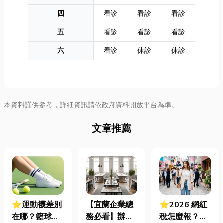
四
看診
看診
看診
五
看診
看診
看診
六
看診
休診
休診
本資料謹供參考，詳細資訊請依政府資料開放平台為準。
文章推薦
⭐運動襪差別
【宜蘭企業總
⭐2026 網紅
在哪？籃球、
務必看】辦公
稅怎麼報？一