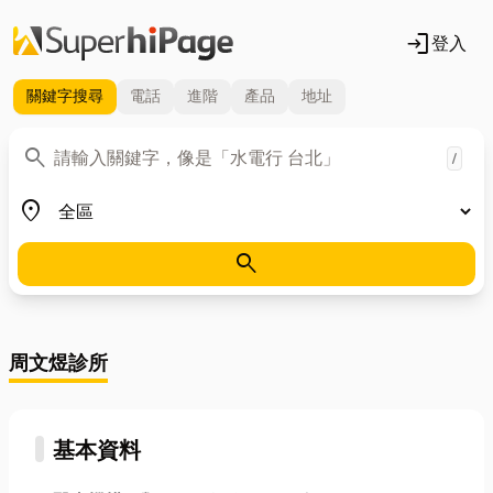
login
登入
關鍵字
搜尋
電話
進階
產品
地址
關鍵字
search
/
地區
place
search
周文煜診所
基本資料