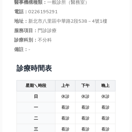
醫事機構種類：
一般診所（醫務室）
電話：
0226195291
地址：
新北市八里區中華路2段538－4號1樓
服務項目：
門診診療
診療科別：
不分科
備註：
-
診療時間表
星期＼時段
上午
下午
晚上
日
休診
休診
休診
一
看診
看診
看診
二
看診
看診
看診
三
看診
看診
看診