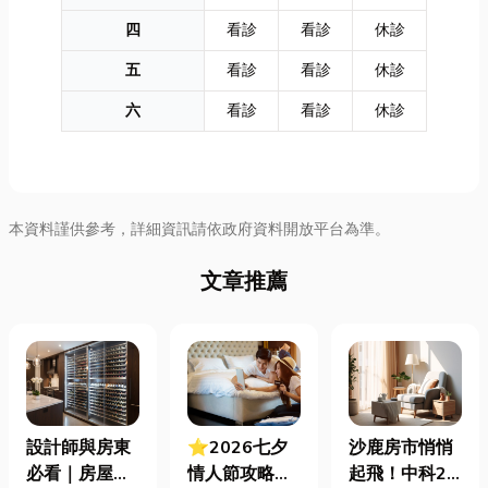
四
看診
看診
休診
五
看診
看診
休診
六
看診
看診
休診
本資料謹供參考，詳細資訊請依政府資料開放平台為準。
文章推薦
設計師與房東
⭐2026七夕
沙鹿房市悄悄
必看｜房屋濕
情人節攻略！
起飛！中科2