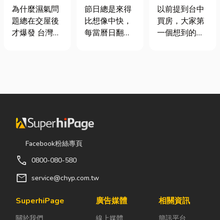
氣重怎麼辦？
七夕送什麼不
期＋台積電效
為什麼濕氣問
節日總是來得
以前提到台中
全屋除濕機＋
踩雷？限定甜
應發酵，現在
題總在交屋後
比想像中快，
買房，大家第
全熱交換器整
點哪裡買？台
很多人開始看
才爆發 台灣氣
每當曆日翻到
一個想到的大
合安裝|提升居
中甜點推薦一
海線
候潮濕，尤其
下半年，不少
多是七期、水
住品質與續租
次看！
新成屋、裝潢
人便開始想
湳或北屯。 但
率
完工後密閉性
「七夕情人節
這幾年真正默
提高，若沒有
是什麼時
默崛起、討論
同步規劃空氣
候？」、「七
度越來越高
與濕度管理，
夕情人節禮物
的，其實是
濕氣會躲進看
該買什
「沙鹿」。 很
不到的地方持
麼？」。相較
多人實際到沙
續發酵。常見
於西洋情人
鹿走一趟後才
Facebook粉絲專頁
的三種場景：
節，七夕充滿
發現： 現在的
call
0800-080-580
更衣間、衣帽
了東方的浪漫
沙鹿，真的和
間： 精品包、
色彩與儀式
以前不一樣
mail
service@chyp.com.tw
皮件、酒類收
感。然而，隨
了。 不只是交
藏最怕潮濕，
著生活節奏加
通變方便，生
SuperhiPage
廣告媒體
相關資訊
濕度控制不
快，不少人常
活機能也越來
關於我們
線上媒體
簡訊平台