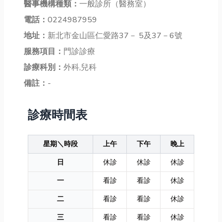
醫事機構種類：
一般診所（醫務室）
電話：
0224987959
地址：
新北市金山區仁愛路37－ 5及37－6號
服務項目：
門診診療
診療科別：
外科,兒科
備註：
-
診療時間表
星期＼時段
上午
下午
晚上
日
休診
休診
休診
一
看診
看診
休診
二
看診
看診
休診
三
看診
看診
休診