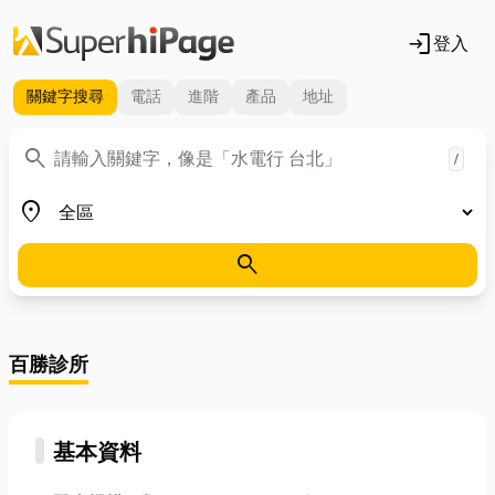
login
登入
關鍵字
搜尋
電話
進階
產品
地址
關鍵字
search
/
地區
place
search
百勝診所
基本資料