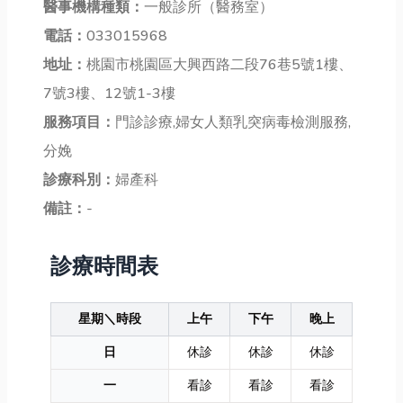
醫事機構種類：
一般診所（醫務室）
電話：
033015968
地址：
桃園市桃園區大興西路二段76巷5號1樓、
7號3樓、12號1-3樓
服務項目：
門診診療,婦女人類乳突病毒檢測服務,
分娩
診療科別：
婦產科
備註：
-
診療時間表
星期＼時段
上午
下午
晚上
日
休診
休診
休診
一
看診
看診
看診