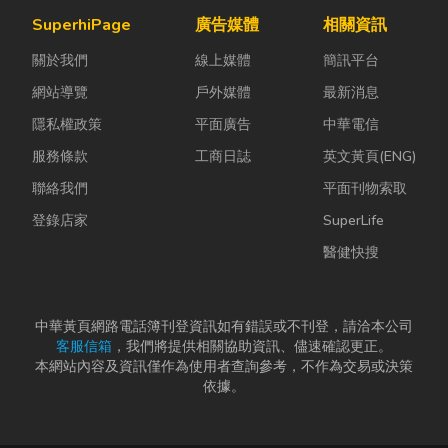
多中小企業主
為證券公司的
麼？它跟傳統
SuperhiPage
廣告媒體
相關資訊
常問：「我們
股票質借、銀
瓦斯行送的桶
關於我們
線上媒體
簡訊平台
又不是上市櫃
行的有價證券
裝瓦斯有什麼
公司，為...
貸款，以...
差別？天然瓦
網站導覽
戶外媒體
最新消息
斯...
隱私權政策
平面廣告
中華電信
服務條款
工商日誌
英文黃頁(ENG)
聯絡我們
平面刊物索取
登錄店家
SuperLife
醫健快搜
中華黃頁網路電話簿刊登資訊如有錯誤或不刊登，請洽本公司
客服信箱
，我們將提供相關協助資訊、儘速確認更正。
本網站內容及資訊僅作為使用者查詢參考，不作為交易或決策
依據。