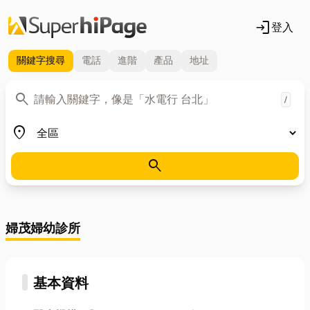
login
登入
關鍵字
搜尋
電話
進階
產品
地址
關鍵字
search
/
地區
place
search
婦茂婦幼診所
基本資料