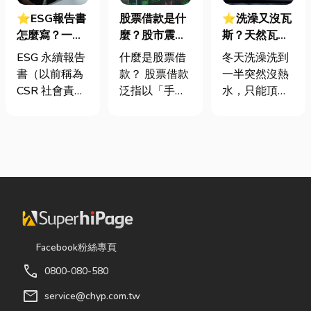
⭐ESG報告書
股票借款是什
⭐洗澡又沒瓦
怎麼寫？一定
麼？股市震盪|
斯？天然瓦斯
要上市櫃才寫
股票借款、股
是什麼、費用
ESG 永續報告
什麼是股票借
冬天洗澡洗到
嗎？3步驟擺
票質借、當鋪
怎麼算？家庭
書（以前稱為
款？ 股票借款
一半突然沒熱
脫綠色轉型焦
借款完整比較
能源選擇與配
CSR 社會責任
泛指以「手中
水，只能頂著
慮
管工程全解析
報告書）是指
持有的股票」
泡沫跑出去叫
企業公開揭露
作為擔保品，
瓦斯？這是許
其在環境保護
向金融機構或
多使用傳統桶
（E）、社會
當舖借出現金
裝瓦斯家庭的
責任（S）與
的融資方式，
共同噩夢。隨
公司治理
讓投資人不必
著居家生活品
（G）三個維
賣出股票，就
質提升，越來
度營運成果的
能取得資金應
越多屋主在老
正式文件。它
急，同時保留
屋翻修或新屋
Facebook粉絲專頁
就像是企業的
未來股價上漲
裝潢時，選擇
call
0800-080-580
「健康體檢
的獲利空間。
規劃天然氣配
表」與「永續
依承作單位不
管工程。到底
mail
service@chyp.com.tw
成績單」。許
同，主要可分
天然氣是什