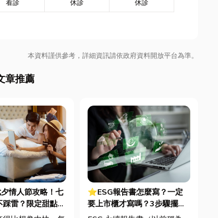
看診
休診
休診
本資料謹供參考，詳細資訊請依政府資料開放平台為準。
文章推薦
七夕情人節攻略！七
⭐ESG報告書怎麼寫？一定
不踩雷？限定甜點哪
要上市櫃才寫嗎？3步驟擺脫
中甜點推薦一次看！
綠色轉型焦慮