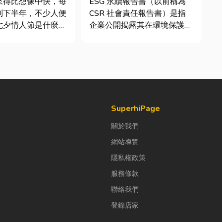
來得比想像中快，每
ESG 永續報告書（以前稱為
到下半年，不少人便
CSR 社會責任報告書）是指
七夕情人節是什麼時
企業公開揭露其在環境保護
「七夕情人節禮物該
（E）、社會責任（S）與公
」。相較於西洋情人
司治理（G）三個維度營運成
充滿了東方的浪漫色
果的正式文件。它就像是企業
感。然而，隨著生活
的「健康體檢表」與「永續成
，不少人常因工作繁
績單」。許多中小企業主常
節日，或是苦惱於
問：「我們又不是上市櫃公
司，為...
SuperhiPage
關於我們
網站導覽
隱私權政策
服務條款
聯絡我們
登錄店家