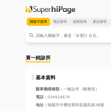
關鍵字
搜尋
電話
搜尋
進階
搜尋
產品
搜尋
關鍵字
search
黃一純診所
基本資料
醫事機構種類：
一般診所（醫務室）
電話：
034924679
地址：
桃園市中壢區舊明里義民路38號