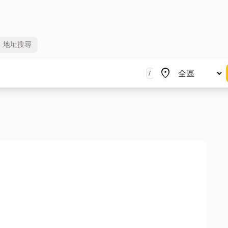
地址
搜尋
地區
place
/