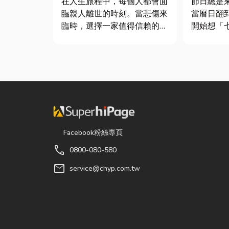
在人生旅程中，每個人都會面
節日總是
臨親人離世的時刻。當悲傷來
當曆日翻
臨時，選擇一家值得信賴的台
開始想「
東葬儀社，不只是安排告別儀
候？」、
式，更是讓家屬在艱難時刻獲
買什麼？
得專業協助與溫暖陪伴。從遺
節，七夕
體接運、禮儀規劃、告別式安
彩與儀式
排，到後續的行政協助，每一
節奏加快
個環節都需要細心處理，才能
忙而忘記
讓家屬...
「七夕情...
Facebook粉絲專頁
call
0800-080-580
mail
service@chyp.com.tw