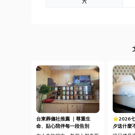
六
台東葬儀社推薦 ｜尊重生
⭐2026
命、貼心陪伴每一段告別
夕送什麼
裡買？台