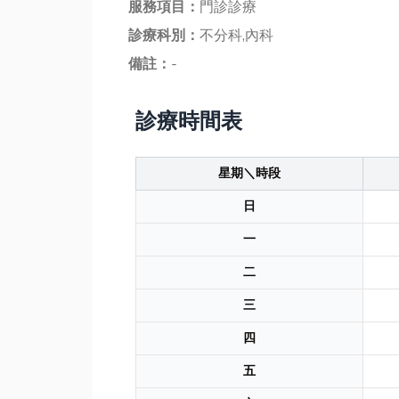
服務項目：
門診診療
診療科別：
不分科,內科
備註：
-
診療時間表
星期＼時段
日
一
二
三
四
五