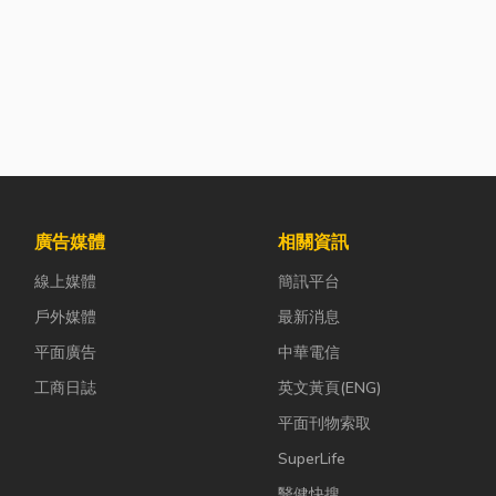
廣告媒體
相關資訊
線上媒體
簡訊平台
戶外媒體
最新消息
平面廣告
中華電信
工商日誌
英文黃頁(ENG)
平面刊物索取
SuperLife
醫健快搜