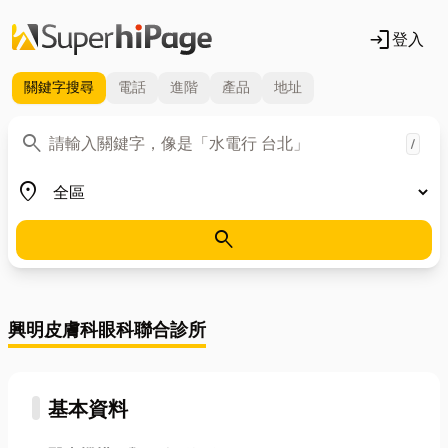
login
登入
關鍵字
搜尋
電話
進階
產品
地址
關鍵字
search
/
地區
place
search
興明皮膚科眼科聯合診所
基本資料