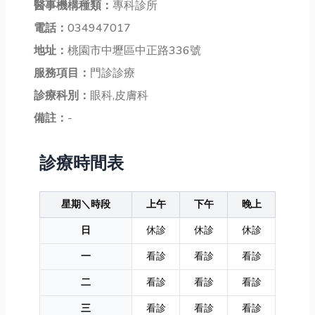
醫事機構種類：
專科診所
電話：
034947017
地址：
桃園市中壢區中正路336號
服務項目：
門診診療
診療科別：
眼科,皮膚科
備註：
-
診療時間表
星期＼時段
上午
下午
晚上
日
休診
休診
休診
一
看診
看診
看診
二
看診
看診
看診
三
看診
看診
看診