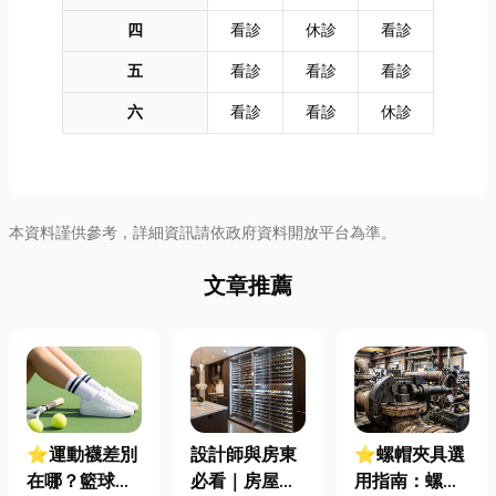
四
看診
休診
看診
五
看診
看診
看診
六
看診
看診
休診
本資料謹供參考，詳細資訊請依政府資料開放平台為準。
文章推薦
⭐運動襪差別
設計師與房東
⭐螺帽夾具選
在哪？籃球、
必看｜房屋濕
用指南：螺母