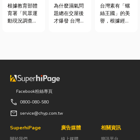
慢跑、排球襪
氣重怎麼辦？
挾具頻繁耗
根據教育部體
為什麼濕氣問
台灣素有「螺
挑選全攻略，
全屋除濕機＋
損？3大關鍵
育署「民眾運
題總在交屋後
絲王國」的美
穿對了運動不
全熱交換器整
提升扣件成型
動現況調查」
才爆發 台灣氣
譽，根據經濟
傷腳！
合安裝|提升居
良率與壽命
顯示，台灣規
候潮濕，尤其
部統計處與海
住品質與續租
律運動人口比
新成屋、裝潢
關進出口最新
率
例已突破三成
完工後密閉性
數據顯示，台
五，其中慢跑
提高，若沒有
灣扣件年出口
與各類球類運
同步規劃空氣
額高達 42.1
動正是熱門選
與濕度管理，
億美元，其中
擇。許多人在
濕氣會躲進看
螺帽（HS
配備上毫不惜
不到的地方持
731816）產
重金，購買
續發酵。常見
品即占總出口
Facebook粉絲專頁
三、四千元的
的三種場景：
比重逾 20%。
call
0800-080-580
頂級籃球鞋或
更衣間、衣帽
在面對全球客
專業路跑鞋，
間： 精品包、
戶對扣件精度
mail
service@chyp.com.tw
卻習慣性隨手
皮件、酒類收
與耐用度要求
抓一雙幾十元
藏最怕潮濕，
日益嚴苛的趨
SuperhiPage
廣告媒體
相關資訊
的普通棉襪就
濕度控制不
勢下，扣件成
關於我們
線上媒體
簡訊平台