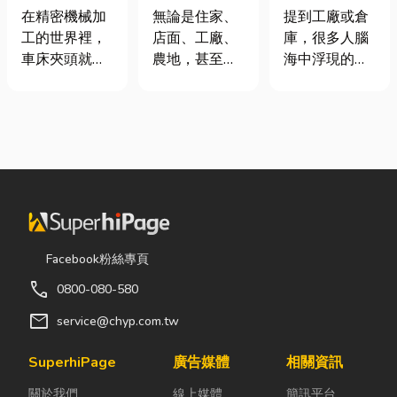
類、規格挑選
麼選？一次了
裝自動化其實
在精密機械加
無論是住家、
提到工廠或倉
與台灣採購推
解帆布的多元
沒有你想像中
工的世界裡，
店面、工廠、
庫，很多人腦
薦完整指南
用途，打造舒
那麼遙遠！
車床夾頭就像
農地，甚至是
海中浮現的畫
適又耐用的生
是機台的「萬
戶外活動空
面可能是員工
活與工作空間
能雙手」，負
間，只要長時
忙著搬貨、封
責緊緊抓牢每
間暴露在陽
箱、綁帶，一
一個旋轉切削
光、風雨或灰
箱接著一箱趕
的工件。然
塵之下，都會
著出貨。但你
而，當工廠接
面臨不少困
知道嗎？現在
到少量多樣、
擾。夏天太陽
許多企業早已
異形材或精密
直曬，不僅讓
不再靠大量人
棒材的訂單
室內外溫度快
力完成包裝工
Facebook粉絲專頁
時，傳統夾頭
速升高，也容
作，而是透過
call
0800-080-580
往往需要耗費
易讓設備、車
各種包裝機械
大量時間拆裝
輛、農作物受
來提升效率。
mail
service@chyp.com.tw
與重新校正。
到影響；到了
尤其近年來網
這時，車床子
雨季，又得擔
路購物越來越
SuperhiPage
廣告媒體
相關資訊
母夾就是讓這
心積水、潮濕
普及，無論是
關於我們
線上媒體
簡訊平台