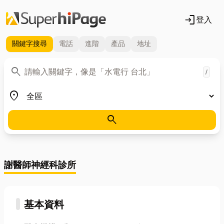
login
登入
關鍵字
搜尋
電話
進階
產品
地址
關鍵字
search
/
地區
place
search
謝醫師神經科診所
基本資料