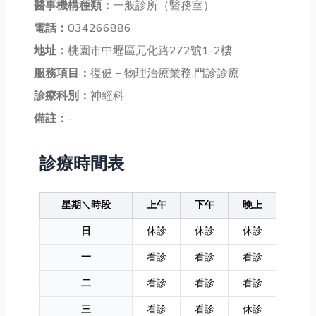
醫事機構種類：
一般診所（醫務室）
電話：
034266886
地址：
桃園市中壢區元化路272號1-2樓
服務項目：
復健－物理治療業務,門診診療
診療科別：
神經科
備註：
-
診療時間表
星期＼時段
上午
下午
晚上
日
休診
休診
休診
一
看診
看診
看診
二
看診
看診
看診
三
看診
看診
休診