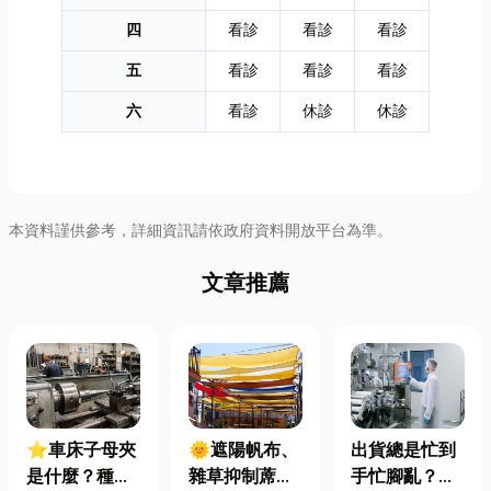
四
看診
看診
看診
五
看診
看診
看診
六
看診
休診
休診
本資料謹供參考，詳細資訊請依政府資料開放平台為準。
文章推薦
⭐車床子母夾
🌞遮陽帆布、
出貨總是忙到
是什麼？種
雜草抑制蓆怎
手忙腳亂？包