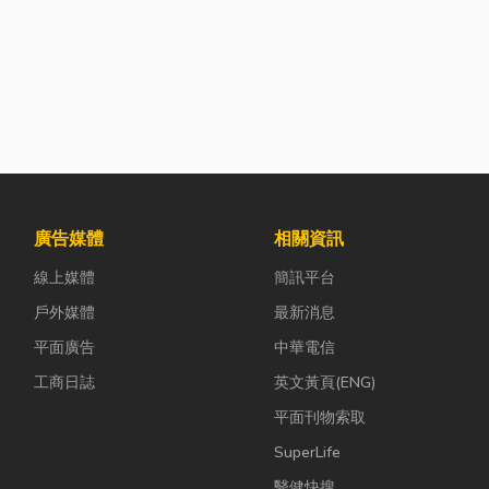
廣告媒體
相關資訊
線上媒體
簡訊平台
戶外媒體
最新消息
平面廣告
中華電信
工商日誌
英文黃頁(ENG)
平面刊物索取
SuperLife
醫健快搜