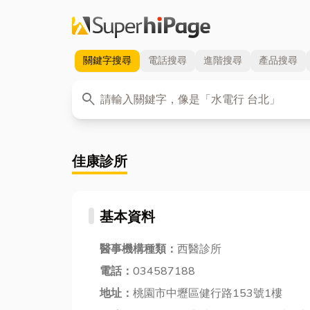
關鍵字
搜尋
電話
搜尋
進階
搜尋
產品
搜尋
關鍵字
search
佳康診所
基本資料
醫事機構種類：
西醫診所
電話：
034587188
地址：
桃園市中壢區健行路153號1樓