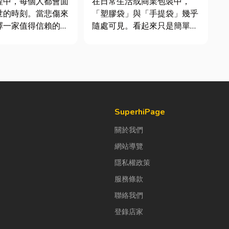
程中，每個人都會面
在日常生活或商業包裝中，
世的時刻。當悲傷來
「塑膠袋」與「手提袋」幾乎
擇一家值得信賴的台
隨處可見。看起來只是簡單的
，不只是安排告別儀
包裝工具，但實際上在材質、
讓家屬在艱難時刻獲
承重能力與使用場景上，其實
助與溫暖陪伴。從遺
差異非常大。如果選錯，不只
禮儀規劃、告別式安
影響使用便利性，還可能造成
續的行政協助，每一
成本浪費或商品損壞。 這篇
需要細心處理，才能
文章帶你一次搞懂塑膠袋與手
提袋的...
SuperhiPage
關於我們
網站導覽
隱私權政策
服務條款
聯絡我們
登錄店家