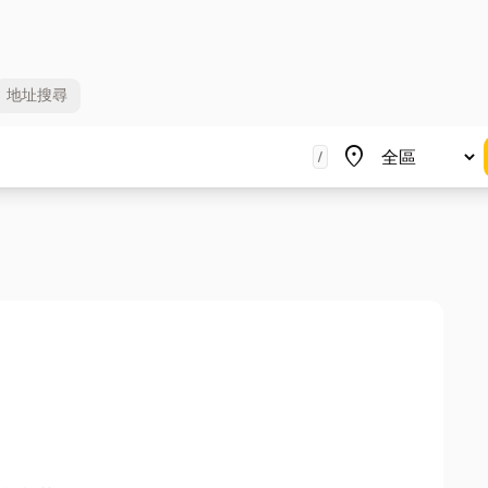
地址
搜尋
地區
place
/