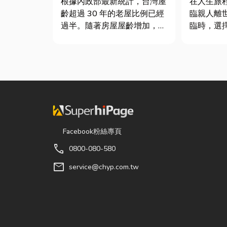
根據內政部最新統計，台灣屋
在人生旅
齡超過 30 年的老屋比例已經
臨親人離
過半。隨著房屋屋齡增加，金
臨時，選
屬門窗疲勞與結構鏽蝕問題也
東葬儀社
日漸明顯。許多屋主每天回家
式，更是
開門，都覺得門片重得像在拉
得專業協
拔河，甚至伴隨刺耳的金屬摩
體接運、
擦聲。 其實，門片故障並不
排，到後
代表一定要花大錢將整扇...
個環節都
讓家屬...
Facebook粉絲專頁
call
0800-080-580
mail
service@chyp.com.tw