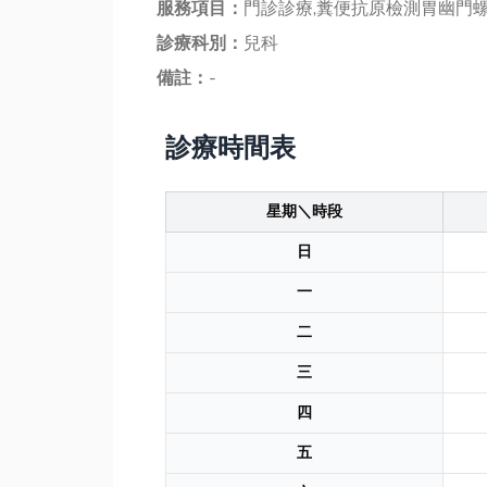
服務項目：
門診診療,糞便抗原檢測胃幽門
診療科別：
兒科
備註：
-
診療時間表
星期＼時段
日
一
二
三
四
五