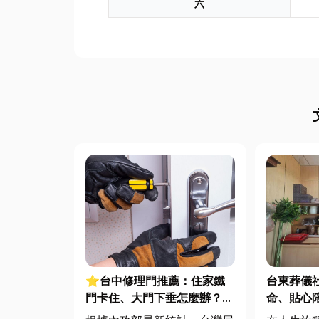
六
⭐台中修理門推薦：住家鐵
台東葬儀
門卡住、大門下垂怎麼辦？維
命、貼心
修費用與不銹鋼工程一次看