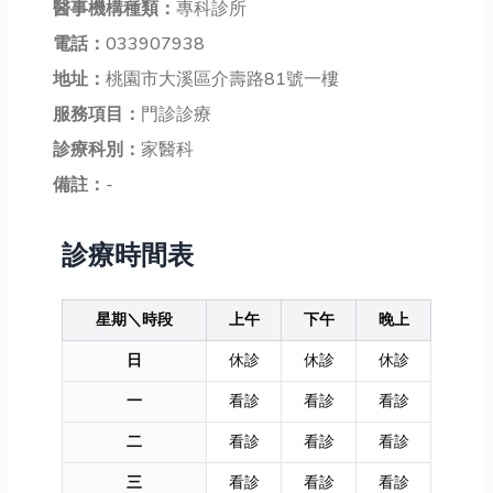
醫事機構種類：
專科診所
電話：
033907938
地址：
桃園市大溪區介壽路81號一樓
服務項目：
門診診療
診療科別：
家醫科
備註：
-
診療時間表
星期＼時段
上午
下午
晚上
日
休診
休診
休診
一
看診
看診
看診
二
看診
看診
看診
三
看診
看診
看診