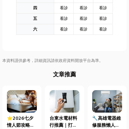
四
看診
看診
看診
五
看診
看診
看診
六
看診
看診
看診
本資料謹供參考，詳細資訊請依政府資料開放平台為準。
文章推薦
⭐2026七夕
台東水電材料
🔧高雄電器維
情人節攻略！
行推薦｜打造
修服務懶人包