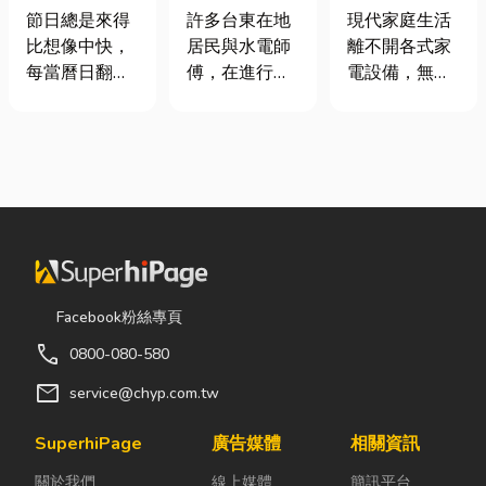
七夕送什麼不
安全耐用的居
｜冷氣、冰
節日總是來得
許多台東在地
現代家庭生活
踩雷？限定甜
家環境
箱、洗衣機專
比想像中快，
居民與水電師
離不開各式家
點哪裡買？台
業維修
每當曆日翻到
傅，在進行居
電設備，無論
中甜點推薦一
下半年，不少
家修繕、新屋
是炎熱夏季不
次看！
人便開始想
裝潢或老屋翻
可或缺的冷
「七夕情人節
修時，都會到
氣、保存食材
是什麼時
熟悉的水電材
的新鮮冰箱，
候？」、「七
料行採購。除
還是每天幫助
夕情人節禮物
了商品種類較
清洗衣物的洗
該買什
齊全，也能依
衣機，一旦發
麼？」。相較
照施工需求，
生故障，都可
於西洋情人
快速找到合適
能嚴重影響日
Facebook粉絲專頁
節，七夕充滿
的電線、開關
常生活品質。
call
0800-080-580
了東方的浪漫
插座、燈具、
因此，選擇專
色彩與儀式
馬達、衛浴設
業的高雄電器
mail
service@chyp.com.tw
感。然而，隨
備及熱水器相
維修服務，不
著生活節奏加
關產品。 無論
僅能快速排除
SuperhiPage
廣告媒體
相關資訊
快，不少人常
是更換老舊開
問題，更能延
關於我們
線上媒體
簡訊平台