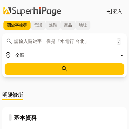
login
登入
關鍵字
搜尋
電話
進階
產品
地址
關鍵字
search
/
地區
place
search
明陽診所
基本資料