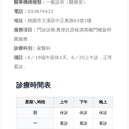
醫事機構種類：
一般診所（醫務室）
電話：
033874422
地址：
桃園市大溪區中正東路63號1樓
服務項目：
門診診療,糞便抗原檢測胃幽門螺旋桿
菌服務
診療科別：
家醫科
備註：
6／19端午節休1天。6／20上午診，正常
看診。
診療時間表
星期＼時段
上午
下午
晚上
日
休診
休診
休診
一
看診
看診
看診