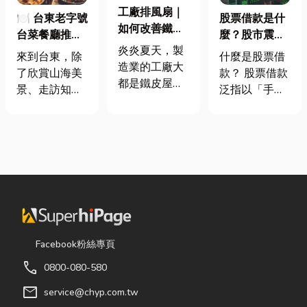
工廠排風扇｜
🍽️ 台東老字號
股票借款是什
如何改善鐵皮
台菜餐廳推薦
麼？股市震盪|
屋頂廠房的溫
炎炎夏天，製
｜在地人聚餐
股票借款、股
來到台東，除
什麼是股票借
度
造業的工廠大
首選，經典合
票質借、當鋪
了欣賞山海美
款？ 股票借款
都是鐵皮屋
菜一次滿足
借款完整比較
景、走訪知名
泛指以「手中
頂，吸熱快、
景點之外，品
持有的股票」
內部悶、散熱
嚐在地台菜也
作為擔保品，
不易，所以工
是旅程中不可
向金融機構或
廠裡的溫度會
錯過的一環。
當舖借出現金
比市溫高出5
相較於一般小
的融資方式，
度以上。因此
吃店，老字號
讓投資人不必
裝工廠排風扇
台菜餐廳更能
賣出股票，就
是最快速心較
展現台東的人
能取得資金應
省錢的方式，
情味與飲食文
急，同時保留
Facebook粉絲專頁
以下小編會說
化。無論是家
未來股價上漲
明工廠排風扇
call
0800-080-580
庭聚餐、朋友
的獲利空間。
改善室內溫度
聚會、公司聚
依承作單位不
mail
service@chyp.com.tw
的原理及建議
餐，或是旅遊
同，主要可分