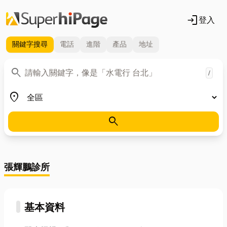
login
登入
關鍵字
搜尋
電話
進階
產品
地址
關鍵字
search
/
地區
place
search
張輝鵬診所
基本資料