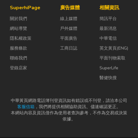
可安裝的位
團體用餐，都
為證券公司的
SuperhiPage
廣告媒體
相關資訊
置。 工廠排風
能享受到豐盛
股票質借、銀
扇｜改善溫度
關於我們
線上媒體
簡訊平台
又充滿在地特
行的有價證券
的原理 ...
色的...
貸款，以...
網站導覽
戶外媒體
最新消息
隱私權政策
平面廣告
中華電信
服務條款
工商日誌
英文黃頁(ENG)
聯絡我們
平面刊物索取
登錄店家
SuperLife
醫健快搜
中華黃頁網路電話簿刊登資訊如有錯誤或不刊登，請洽本公司
客服信箱
，我們將提供相關協助資訊、儘速確認更正。
本網站內容及資訊僅作為使用者查詢參考，不作為交易或決策
依據。