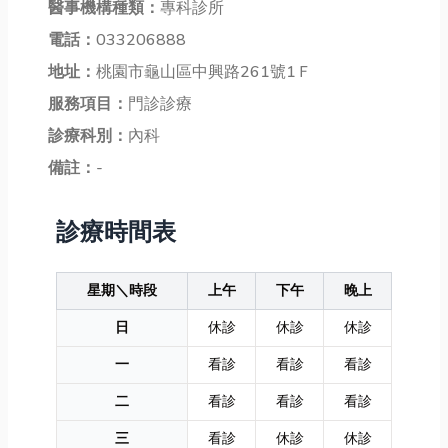
醫事機構種類：
專科診所
電話：
033206888
地址：
桃園市龜山區中興路261號1Ｆ
服務項目：
門診診療
診療科別：
內科
備註：
-
診療時間表
星期＼時段
上午
下午
晚上
日
休診
休診
休診
一
看診
看診
看診
二
看診
看診
看診
三
看診
休診
休診