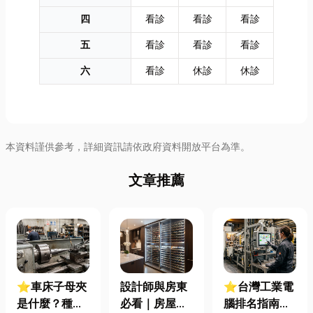
四
看診
看診
看診
五
看診
看診
看診
六
看診
休診
休診
本資料謹供參考，詳細資訊請依政府資料開放平台為準。
文章推薦
⭐車床子母夾
設計師與房東
⭐台灣工業電
是什麼？種
必看｜房屋濕
腦排名指南：