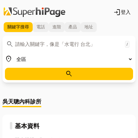
login
登入
關鍵字
搜尋
電話
進階
產品
地址
關鍵字
search
/
地區
place
search
吳天聰內科診所
基本資料