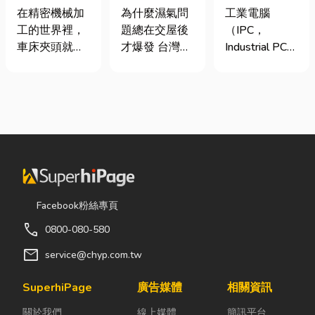
類、規格挑選
氣重怎麼辦？
台灣三大工業
在精密機械加
為什麼濕氣問
工業電腦
與台灣採購推
全屋除濕機＋
電腦龍頭有哪
工的世界裡，
題總在交屋後
（IPC，
薦完整指南
全熱交換器整
些？工廠採購
車床夾頭就像
才爆發 台灣氣
Industrial PC）
合安裝|提升居
與品牌選型全
是機台的「萬
候潮濕，尤其
是指專為工業
住品質與續租
解析
能雙手」，負
新成屋、裝潢
生產現場、極
率
責緊緊抓牢每
完工後密閉性
端環境與自動
一個旋轉切削
提高，若沒有
化設備所設計
的工件。然
同步規劃空氣
的硬體運算平
而，當工廠接
與濕度管理，
台。 許多製造
到少量多樣、
濕氣會躲進看
業業主在導入
異形材或精密
不到的地方持
自動化或升級
棒材的訂單
續發酵。常見
智慧工廠時，
Facebook粉絲專頁
時，傳統夾頭
的三種場景：
常想著先用一
call
0800-080-580
往往需要耗費
更衣間、衣帽
般的家用或商
大量時間拆裝
間： 精品包、
用桌機湊合。
mail
service@chyp.com.tw
與重新校正。
皮件、酒類收
然而，一般桌
這時，車床子
藏最怕潮濕，
機無法應付高
SuperhiPage
廣告媒體
相關資訊
母夾就是讓這
濕度控制不
塵、高溫、連
關於我們
線上媒體
簡訊平台