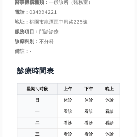
醫事機構種類：
一般診所（醫務室）
電話：
034994221
地址：
桃園市龍潭區中興路225號
服務項目：
門診診療
診療科別：
不分科
備註：
-
診療時間表
星期＼時段
上午
下午
晚上
日
休診
休診
休診
一
看診
看診
看診
二
看診
看診
看診
三
看診
看診
休診