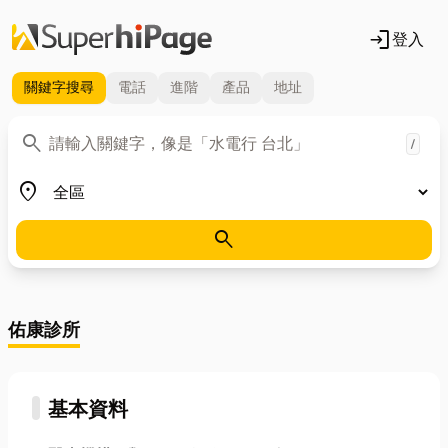
login
登入
關鍵字
搜尋
電話
進階
產品
地址
關鍵字
search
/
地區
place
search
佑康診所
基本資料