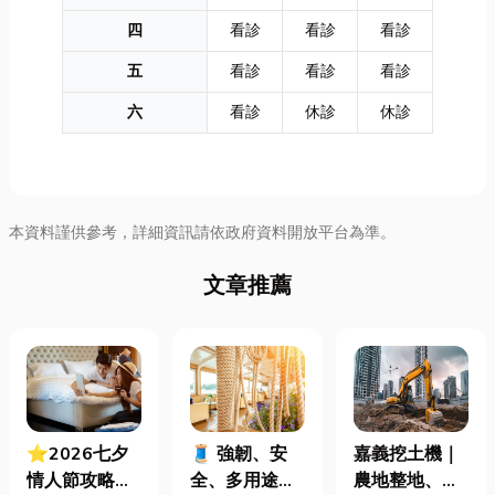
四
看診
看診
看診
五
看診
看診
看診
六
看診
休診
休診
本資料謹供參考，詳細資訊請依政府資料開放平台為準。
文章推薦
⭐2026七夕
🧵 強韌、安
嘉義挖土機｜
情人節攻略！
全、多用途！
農地整地、基