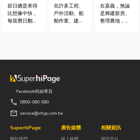
七夕送什麼不
從繩索到安全
地開挖、土方
節日總是來得
在許多工程、
在嘉義，無論
踩雷？限定甜
網的全方位防
清運
比想像中快，
戶外活動、船
是興建新房、
點哪裡買？台
護應用指南
每當曆日翻到
舶作業、建築
整理農地，還
中甜點推薦一
下半年，不少
施工，甚至居
是改善排水設
次看！
人便開始想
家安全防護
施，都少不了
「七夕情人節
中，「繩索、
挖土機的協
是什麼時
繩梯、安全
助。一台專業
候？」、「七
網」其實都是
的嘉義挖土
夕情人節禮物
非常重要卻常
機，不僅能快
該買什
被忽略的設
速完成開挖、
麼？」。相較
備。很多人以
整地與回填工
於西洋情人
為繩子只是拿
作，更能大幅
Facebook粉絲專頁
節，七夕充滿
來綁東西，但
縮短施工時
call
0800-080-580
了東方的浪漫
其實在專業領
間，提高工程
色彩與儀式
域中，繩索不
效率。對許多
mail
service@chyp.com.tw
感。然而，隨
只是工具，更
在地居民而
著生活節奏加
關係到安全、
言，從農田整
SuperhiPage
廣告媒體
相關資訊
快，不少人常
效率與作業品
理、果園整
關於我們
線上媒體
簡訊平台