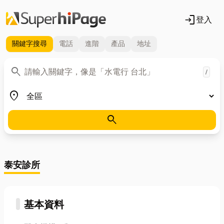
login
登入
關鍵字
搜尋
電話
進階
產品
地址
關鍵字
search
/
地區
place
search
泰安診所
基本資料