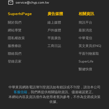
體微量外洩所
品。 近年來，
來提升效率。
mail
service@chyp.com.tw
致。當瓦斯默
隨著民眾對健
尤其近年來網
默充斥在空間
康與環保意識
路購物越來越
SuperhiPage
廣告媒體
相關資訊
中，哪怕只是
的提升，台灣
普及，無論是
關於我們
線上媒體
簡訊平台
一絲靜電或按
香品產業也持
食品、生活用
下開關的火
續轉型，從...
品、電子...
網站導覽
戶外媒體
最新消息
花...
隱私權政策
平面廣告
中華電信
服務條款
工商日誌
英文黃頁(ENG)
聯絡我們
平面刊物索取
登錄店家
SuperLife
醫健快搜
中華黃頁網路電話簿刊登資訊如有錯誤或不刊登，請洽本公司
客服信箱
，我們將提供相關協助資訊、儘速確認更正。
本網站內容及資訊僅作為使用者查詢參考，不作為交易或決策
依據。