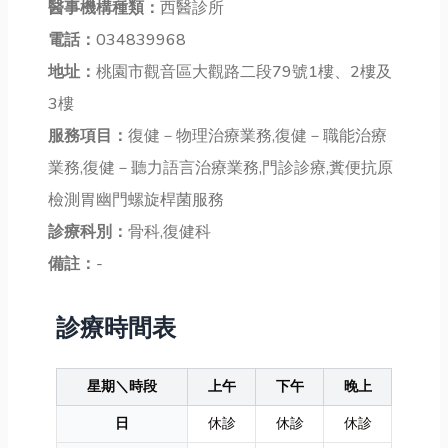
醫事機構種類：
西醫診所
電話：
034839968
地址：
桃園市觀音區大觀路二段79號1樓、2樓及
3樓
服務項目：
復健－物理治療業務,復健－職能治療
業務,復健－聽力語言治療業務,門診診療,糞便抗原
檢測胃幽門螺旋桿菌服務
診療科別：
骨科,復健科
備註：
-
診療時間表
星期＼時段
上午
下午
晚上
日
休診
休診
休診