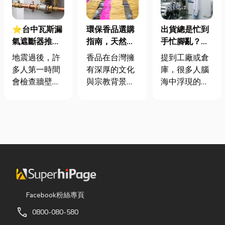
⭐台中瓦斯漏
環保香品選購
出貨總是忙到
氣遮斷器推薦
指南，天然香
手忙腳亂？包
廠商在這！地
材打造純淨香
裝自動化其實
地震過後，許
香品在台灣擁
提到工廠或倉
震氣爆怎麼
氣，一次了解
沒有你想像中
多人第一時間
有深厚的文化
庫，很多人腦
防？警報器與
天然低煙香品
那麼遙遠！
會檢查牆壁裂
與宗教背景，
海中浮現的畫
遮斷器差異、
特色
痕或家電，卻
長期應用於祭
面可能是員工
補助條件及挑
往往忽略了藏
祀、祈福、敬
忙著搬貨、封
選全攻略
在牆角、廚房
神、敬祖及各
箱、綁帶，一
後方的瓦斯管
類民俗活動。
箱接著一箱趕
線。日前日本
隨著佛教、道
著出貨。但你
熊本永旺夢樂
教及民間信仰
知道嗎？現在
城在地震後引
的發展，香品
許多企業早已
發嚴重氣爆，
逐漸成為寺
不再靠大量人
正是因為震波
廟、宮廟與家
力完成包裝工
Facebook粉絲專頁
拉扯導致瓦斯
庭祭拜中不可
作，而是透過
call
0800-080-580
管線受損、氣
或缺的重要用
各種包裝機械