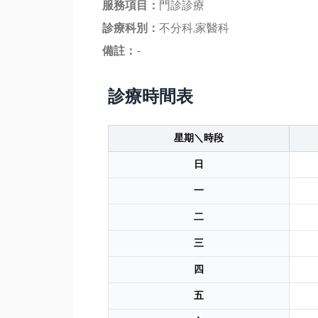
服務項目：
門診診療
診療科別：
不分科,家醫科
備註：
-
診療時間表
星期＼時段
日
一
二
三
四
五