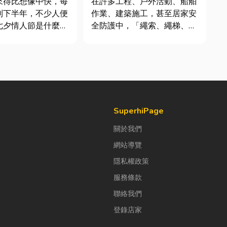
來得比想像中快，每
在許多工程、戶外活動、船舶
到下半年，不少人便
作業、建築施工，甚至居家安
七夕情人節是什麼時
全防護中，「繩索、繩梯、安
「七夕情人節禮物該
全網」其實都是非常重要卻常
」。相較於西洋情人
被忽略的設備。很多人以為繩
充滿了東方的浪漫色
子只是拿來綁東西，但其實在
感。然而，隨著生活
專業領域中，繩索不只是工
，不少人常因工作繁
具，更關係到安全、效率與作
節日，或是苦惱於
業品質。一條好的繩索，必須
具備高強...
SuperhiPage
關於我們
網站導覽
隱私權政策
服務條款
聯絡我們
登錄店家