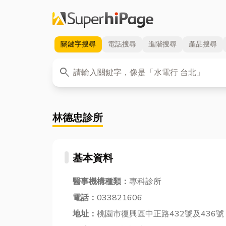
關鍵字
搜尋
電話
搜尋
進階
搜尋
產品
搜尋
關鍵字
search
林德忠診所
基本資料
醫事機構種類：
專科診所
電話：
033821606
地址：
桃園市復興區中正路432號及436號