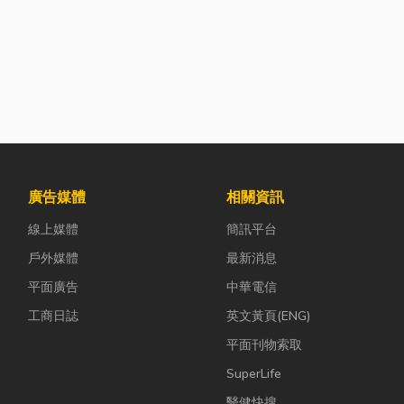
廣告媒體
相關資訊
線上媒體
簡訊平台
戶外媒體
最新消息
平面廣告
中華電信
工商日誌
英文黃頁(ENG)
平面刊物索取
SuperLife
醫健快搜