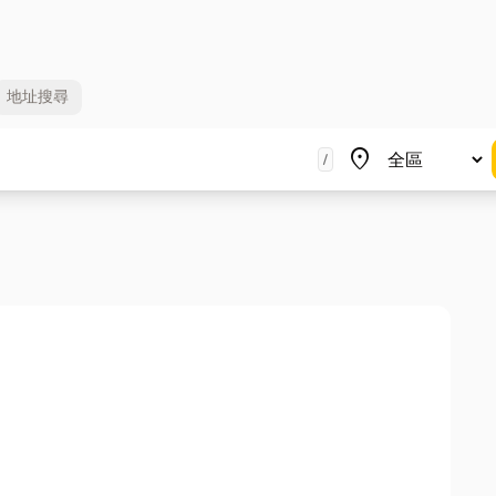
地址
搜尋
地區
place
/