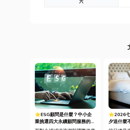
六
⭐ESG顧問是什麼？中小企
⭐2026
業挑選四大永續顧問服務的實
夕送什麼
用指南
裡買？台