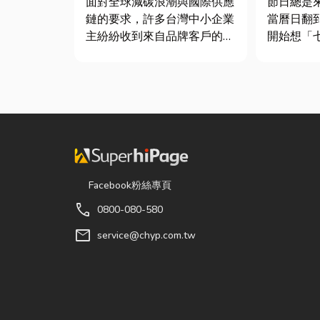
面對全球減碳浪潮與國際供應
節日總是
鏈的要求，許多台灣中小企業
當曆日翻
主紛紛收到來自品牌客戶的調
開始想「
查表，要求提供「碳盤查數
候？」、
據」或「永續報告書」。這讓
買什麼？
不少傳產老闆感到焦慮：「到
節，七夕
底 ESG 永續是什麼？我們公
彩與儀式
司規模不大，真的需要找
節奏加快
ESG 顧問嗎？」 其實，...
忙而忘記
「七夕情...
Facebook粉絲專頁
call
0800-080-580
mail
service@chyp.com.tw