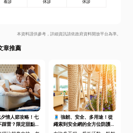
看診
休診
休診
本資料謹供參考，詳細資訊請依政府資料開放平台為準。
文章推薦
七夕情人節攻略！七
🧵 強韌、安全、多用途！從
不踩雷？限定甜點哪
繩索到安全網的全方位防護應
中甜點推薦一次看！
用指南