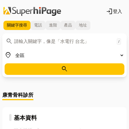
login
登入
關鍵字
搜尋
電話
進階
產品
地址
關鍵字
search
/
地區
place
search
康青骨科診所
基本資料