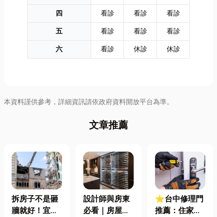
四
看診
看診
看診
五
看診
看診
看診
六
看診
休診
休診
本資料謹供參考，詳細資訊請依政府資料開放平台為準。
文章推薦
拆房子不是砸
設計師與房東
⭐台中修理門
牆就好！宜蘭
必看｜房屋濕
推薦：住家鐵