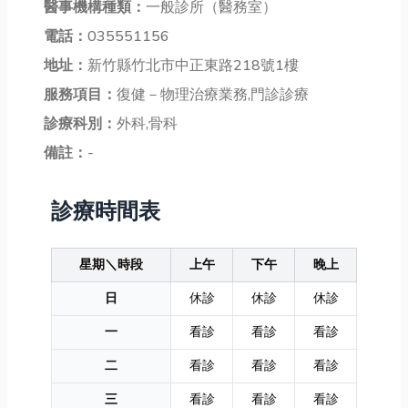
醫事機構種類：
一般診所（醫務室）
電話：
035551156
地址：
新竹縣竹北市中正東路218號1樓
服務項目：
復健－物理治療業務,門診診療
診療科別：
外科,骨科
備註：
-
診療時間表
星期＼時段
上午
下午
晚上
日
休診
休診
休診
一
看診
看診
看診
二
看診
看診
看診
三
看診
看診
看診