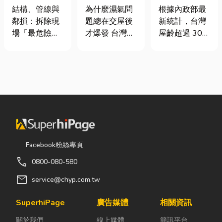
裝潢拆除、水
氣重怎麼辦？
門卡住、大門
結構、管線與
為什麼濕氣問
根據內政部最
泥切割施工前
全屋除濕機＋
下垂怎麼辦？
鄰損：拆除現
題總在交屋後
新統計，台灣
必看的避坑指
全熱交換器整
維修費用與不
場「最危險的
才爆發 台灣氣
屋齡超過 30
南，專家曝這
合安裝|提升居
銹鋼工程一次
3 件事」 拆除
候潮濕，尤其
年的老屋比例
3 件事最危
住品質與續租
看
現場常常乒乒
新成屋、裝潢
已經過半。隨
險！
率
乓乓、灰塵滿
完工後密閉性
著房屋屋齡增
天飛，在這種
提高，若沒有
加，金屬門窗
混亂的環境
同步規劃空氣
疲勞與結構鏽
下，專家提醒
與濕度管理，
蝕問題也日漸
有三件事情如
濕氣會躲進看
明顯。許多屋
果沒做好，最
不到的地方持
主每天回家開
容易發生嚴重
續發酵。常見
門，都覺得門
Facebook粉絲專頁
的意外： 分不
的三種場景：
片重得像在拉
call
0800-080-580
清「主力
更衣間、衣帽
拔河，甚至伴
牆」，盲目亂
間： 精品包、
隨刺耳的金屬
mail
service@chyp.com.tw
打導致房子塌
皮件、酒類收
摩擦聲。 其
陷： 這是老屋
藏最怕潮濕，
實，門片故障
SuperhiPage
廣告媒體
相關資訊
拆除最常發生
濕度控制不
並不代表一定
關於我們
線上媒體
簡訊平台