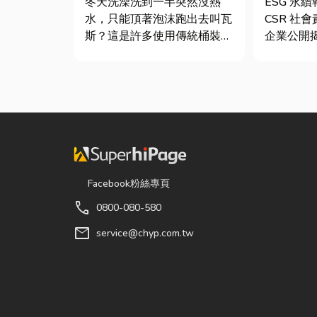
冬天洗澡洗到一半突然沒熱
ESG 永
水，只能頂著泡沫跑出去叫瓦
CSR 社
斯？這是許多使用傳統桶裝瓦
企業公開
斯家庭的共同噩夢。隨著居家
（E）、
生活品質提升，越來越多屋主
司治理（
在老屋翻修或新屋裝潢時，選
果的正式
擇規劃天然氣配管工程。到底
的「健康
天然氣是什麼？它跟傳統瓦斯
績單」。
行送的桶裝瓦斯有什麼差別？
問：「我
天然瓦斯...
司，為...
Facebook粉絲專頁
call
0800-080-580
mail
service@chyp.com.tw