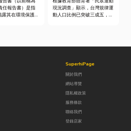
續報告書（以前稱為
根據教育部體育署「民眾運動
會責任報告書）是指
現況調查」顯示，台灣規律運
揭露其在環境保護
動人口比例已突破三成五，其
社會責任（S）與公
中慢跑與各類球類運動正是熱
G）三個維度營運成
門選擇。許多人在配備上毫不
文件。它就像是企業
惜重金，購買三、四千元的頂
體檢表」與「永續成
級籃球鞋或專業路跑鞋，卻習
許多中小企業主常
慣性隨手抓一雙幾十元的普通
們又不是上市櫃公
棉襪就上場。 「運動鞋就像...
SuperhiPage
關於我們
網站導覽
隱私權政策
服務條款
聯絡我們
登錄店家