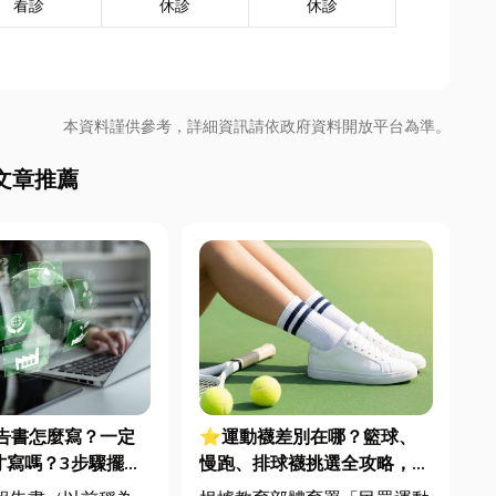
看診
休診
休診
本資料謹供參考，詳細資訊請依政府資料開放平台為準。
文章推薦
報告書怎麼寫？一定
⭐運動襪差別在哪？籃球、
才寫嗎？3步驟擺脫
慢跑、排球襪挑選全攻略，穿
焦慮
對了運動不傷腳！