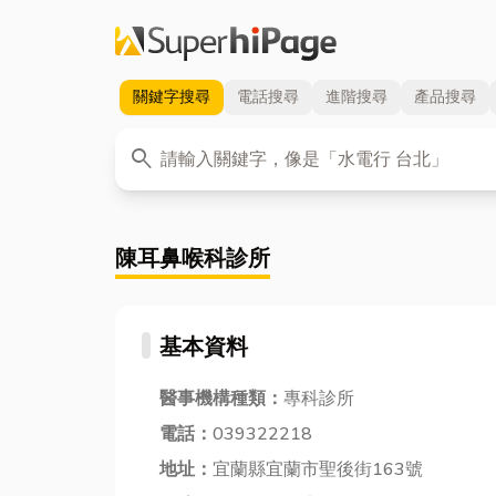
關鍵字
搜尋
電話
搜尋
進階
搜尋
產品
搜尋
關鍵字
search
陳耳鼻喉科診所
基本資料
醫事機構種類：
專科診所
電話：
039322218
地址：
宜蘭縣宜蘭市聖後街163號