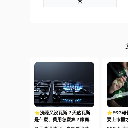
六
⭐洗澡又沒瓦斯？天然瓦斯
⭐ESG
是什麼、費用怎麼算？家庭能
要上市櫃
源選擇與配管工程全解析
綠色轉型