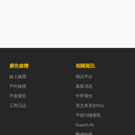
廣告媒體
相關資訊
線上媒體
簡訊平台
戶外媒體
最新消息
平面廣告
中華電信
工商日誌
英文黃頁(ENG)
平面刊物索取
SuperLife
醫健快搜