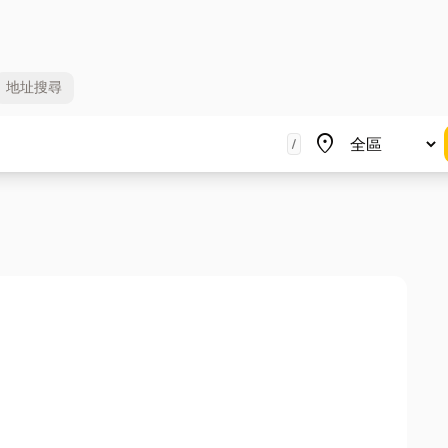
地址
搜尋
地區
place
/