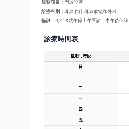
服務項目：
門診診療
診療科別：
耳鼻喉科(耳鼻喉頭頸外科)
備註：
6／19端午節上午看診，中午後休診
診療時間表
星期＼時段
日
一
二
三
四
五