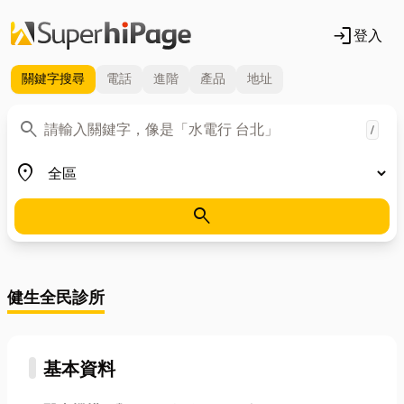
login
登入
關鍵字
搜尋
電話
進階
產品
地址
關鍵字
search
/
地區
place
search
健生全民診所
基本資料