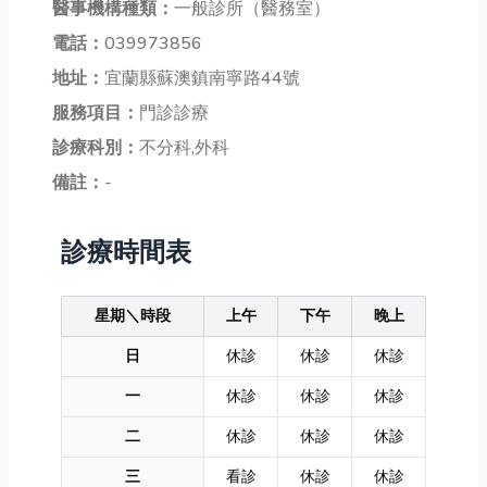
醫事機構種類：
一般診所（醫務室）
電話：
039973856
地址：
宜蘭縣蘇澳鎮南寧路44號
服務項目：
門診診療
診療科別：
不分科,外科
備註：
-
診療時間表
星期＼時段
上午
下午
晚上
日
休診
休診
休診
一
休診
休診
休診
二
休診
休診
休診
三
看診
休診
休診