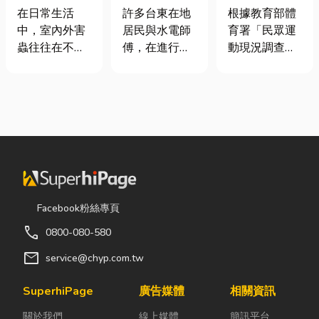
害蟲防治全攻
安全耐用的居
慢跑、排球襪
在日常生活
許多台東在地
根據教育部體
略
家環境
挑選全攻略，
中，室內外害
居民與水電師
育署「民眾運
穿對了運動不
蟲往往在不知
傅，在進行居
動現況調查」
傷腳！
不覺中影響著
家修繕、新屋
顯示，台灣規
居家環境與生
裝潢或老屋翻
律運動人口比
活品質。廚房
修時，都會到
例已突破三成
裡若有食物殘
熟悉的水電材
五，其中慢跑
渣或積水，容
料行採購。除
與各類球類運
易吸引蟑螂、
了商品種類較
動正是熱門選
螞蟻前來覓
齊全，也能依
擇。許多人在
食；陽台、庭
照施工需求，
配備上毫不惜
院若有積水，
快速找到合適
重金，購買
Facebook粉絲專頁
則可能成為蚊
的電線、開關
三、四千元的
call
0800-080-580
蟲孳生的溫
插座、燈具、
頂級籃球鞋或
床。潮濕陰暗
馬達、衛浴設
專業路跑鞋，
mail
service@chyp.com.tw
的角落也可能
備及熱水器相
卻習慣性隨手
吸引白蟻、蛾
關產品。 無論
抓一雙幾十元
SuperhiPage
廣告媒體
相關資訊
蚋或其他害蟲
是更換老舊開
的普通棉襪就
關於我們
線上媒體
簡訊平台