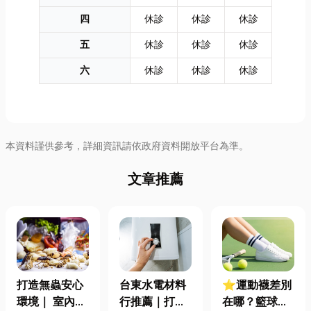
四
休診
休診
休診
五
休診
休診
休診
六
休診
休診
休診
本資料謹供參考，詳細資訊請依政府資料開放平台為準。
文章推薦
打造無蟲安心
台東水電材料
⭐運動襪差別
環境｜ 室內外
行推薦｜打造
在哪？籃球、