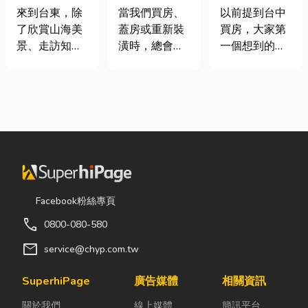
｜在地人聚餐
家，從專業門
期＋台積電效
來到台東，除
當我們買房、
以前提到台中
首選，經典合
窗開始
應發酵，現在
了欣賞山海美
蓋房或重新裝
買房，大家第
菜一次滿足
很多人開始看
景、走訪知名
潢時，總會把
一個想到的大
海線
景點之外，品
預算花在家
多是七期、水
嚐在地台菜也
具、家電和裝
湳或北屯。 但
是旅程中不可
潢設計上，卻
這幾年真正默
錯過的一環。
常常忽略了每
默崛起、討論
相較於一般小
天都在使用的
度越來越高
吃店，老字號
「門窗」。 其
的，其實是
台菜餐廳更能
實，一扇好的
「沙鹿」。 很
展現台東的人
門窗不只是遮
多人實際到沙
情味與飲食文
風避雨而已，
鹿走一趟後才
Facebook粉絲專頁
化。無論是家
更影響著居家
發現： 現在的
call
0800-080-580
庭聚餐、朋友
安全、採光、
沙鹿，真的和
聚會、公司聚
通風與生活品
以前不一樣
mail
service@chyp.com.tw
餐，或是旅遊
質。尤其台灣
了。 不只是交
團體用餐，都
氣候潮濕多
通變方便，生
SuperhiPage
廣告媒體
相關資訊
能享受到豐盛
雨，選擇耐用
活機能也越來
關於我們
線上媒體
簡訊平台