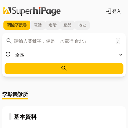
login
登入
關鍵字
搜尋
電話
進階
產品
地址
關鍵字
search
/
地區
place
search
李彰義診所
基本資料