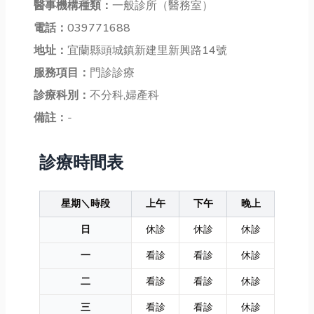
醫事機構種類：
一般診所（醫務室）
電話：
039771688
地址：
宜蘭縣頭城鎮新建里新興路14號
服務項目：
門診診療
診療科別：
不分科,婦產科
備註：
-
診療時間表
星期＼時段
上午
下午
晚上
日
休診
休診
休診
一
看診
看診
休診
二
看診
看診
休診
三
看診
看診
休診