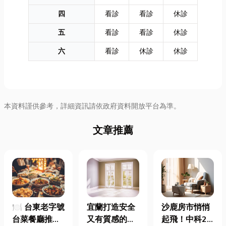
四
看診
看診
休診
五
看診
看診
休診
六
看診
休診
休診
本資料謹供參考，詳細資訊請依政府資料開放平台為準。
文章推薦
🍽️ 台東老字號
宜蘭打造安全
沙鹿房市悄悄
台菜餐廳推薦
又有質感的
起飛！中科2