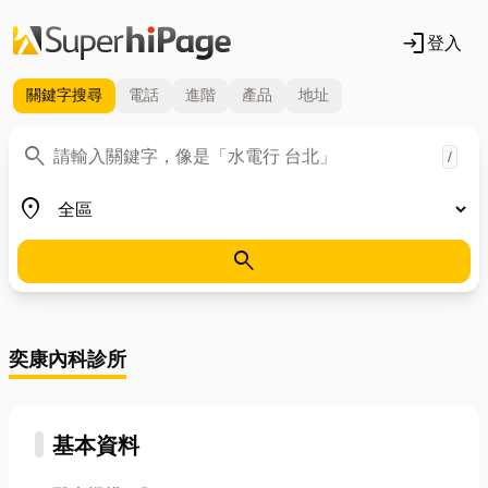
login
登入
關鍵字
搜尋
電話
進階
產品
地址
關鍵字
search
/
地區
place
search
奕康內科診所
基本資料