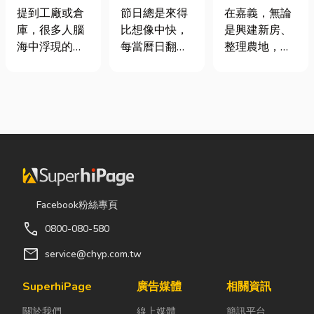
裝自動化其實
七夕送什麼不
地開挖、土方
提到工廠或倉
節日總是來得
在嘉義，無論
沒有你想像中
踩雷？限定甜
清運
庫，很多人腦
比想像中快，
是興建新房、
那麼遙遠！
點哪裡買？台
海中浮現的畫
每當曆日翻到
整理農地，還
中甜點推薦一
面可能是員工
下半年，不少
是改善排水設
次看！
忙著搬貨、封
人便開始想
施，都少不了
箱、綁帶，一
「七夕情人節
挖土機的協
箱接著一箱趕
是什麼時
助。一台專業
著出貨。但你
候？」、「七
的嘉義挖土
知道嗎？現在
夕情人節禮物
機，不僅能快
許多企業早已
該買什
速完成開挖、
不再靠大量人
麼？」。相較
整地與回填工
力完成包裝工
於西洋情人
作，更能大幅
Facebook粉絲專頁
作，而是透過
節，七夕充滿
縮短施工時
call
0800-080-580
各種包裝機械
了東方的浪漫
間，提高工程
來提升效率。
色彩與儀式
效率。對許多
mail
service@chyp.com.tw
尤其近年來網
感。然而，隨
在地居民而
路購物越來越
著生活節奏加
言，從農田整
SuperhiPage
廣告媒體
相關資訊
普及，無論是
快，不少人常
理、果園整
關於我們
線上媒體
簡訊平台