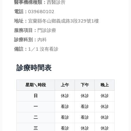
醫事機構種類：
西醫診所
電話：
039680102
地址：
宜蘭縣冬山鄉義成路3段329號1樓
服務項目：
門診診療
診療科別：
內科
備註：
1／1 沒有看診
診療時間表
星期＼時段
上午
下午
晚上
日
休診
休診
休診
一
看診
看診
休診
二
看診
看診
休診
三
看診
休診
休診