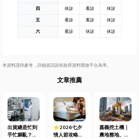
四
休診
看診
休診
五
看診
看診
休診
六
看診
休診
休診
本資料謹供參考，詳細資訊請依政府資料開放平台為準。
文章推薦
出貨總是忙到
⭐2026七夕
嘉義挖土機｜
手忙腳亂？包
情人節攻略！
農地整地、基