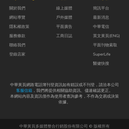
理、果園整
普及，無論是
常問：「我們
關於我們
線上媒體
簡訊平台
平，到住宅基
食品、生活用
又不是上市櫃
礎開挖，挖土
品、電子...
公司，為...
網站導覽
戶外媒體
最新消息
機早已成為...
隱私權政策
平面廣告
中華電信
服務條款
工商日誌
英文黃頁(ENG)
聯絡我們
平面刊物索取
登錄店家
SuperLife
醫健快搜
中華黃頁網路電話簿刊登資訊如有錯誤或不刊登，請洽本公司
客服信箱
，我們將提供相關協助資訊、儘速確認更正。
本網站內容及資訊僅作為使用者查詢參考，不作為交易或決策
依據。
中華黃頁多媒體整合行銷股份有限公司 © 版權所有