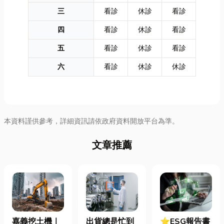
三
看診
休診
看診
四
看診
休診
看診
五
看診
休診
看診
六
看診
休診
休診
本資料謹供參考，詳細資訊請依政府資料開放平台為準。
文章推薦
嘉義挖土機｜
出貨總是忙到
⭐ESG報告書