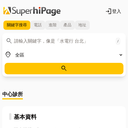
login
登入
關鍵字
搜尋
電話
進階
產品
地址
關鍵字
search
/
地區
place
search
中心診所
基本資料