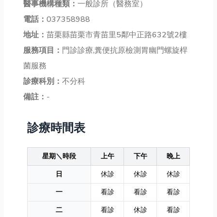
醫事機構種類：
一般診所（醫務室）
電話：
037358988
地址：
苗栗縣苗栗市青苗里5鄰中正路632號2樓
服務項目：
門診診療,糞便抗原檢測胃幽門螺旋桿
菌服務
診療科別：
不分科
備註：
-
診療時間表
星期＼時段
上午
下午
晚上
日
休診
休診
休診
一
看診
看診
看診
二
看診
休診
看診