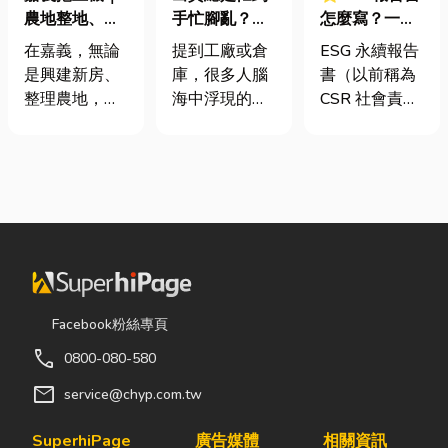
農地整地、基
手忙腳亂？包
怎麼寫？一定
地開挖、土方
裝自動化其實
要上市櫃才寫
在嘉義，無論
提到工廠或倉
ESG 永續報告
清運
沒有你想像中
嗎？3步驟擺
是興建新房、
庫，很多人腦
書（以前稱為
那麼遙遠！
脫綠色轉型焦
整理農地，還
海中浮現的畫
CSR 社會責任
慮
是改善排水設
面可能是員工
報告書）是指
施，都少不了
忙著搬貨、封
企業公開揭露
挖土機的協
箱、綁帶，一
其在環境保護
助。一台專業
箱接著一箱趕
（E）、社會
的嘉義挖土
著出貨。但你
責任（S）與
機，不僅能快
知道嗎？現在
公司治理
速完成開挖、
許多企業早已
（G）三個維
整地與回填工
不再靠大量人
度營運成果的
作，更能大幅
力完成包裝工
正式文件。它
Facebook粉絲專頁
縮短施工時
作，而是透過
就像是企業的
call
0800-080-580
間，提高工程
各種包裝機械
「健康體檢
效率。對許多
來提升效率。
表」與「永續
mail
service@chyp.com.tw
在地居民而
尤其近年來網
成績單」。許
言，從農田整
路購物越來越
多中小企業主
SuperhiPage
廣告媒體
相關資訊