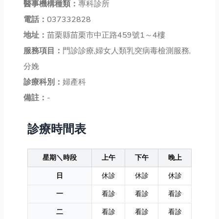
醫事機構種類：
專科診所
電話：
037332828
地址：
苗栗縣苗栗市中正路459號1～4樓
服務項目：
門診診療,婦女人類乳突病毒檢測服務,
分娩
診療科別：
婦產科
備註：
-
診療時間表
星期＼時段
上午
下午
晚上
日
休診
休診
休診
一
看診
看診
看診
二
看診
看診
看診