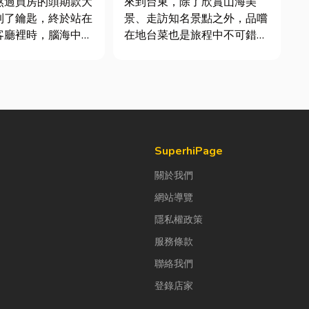
熬過買房的頭期款大
來到台東，除了欣賞山海美
到了鑰匙，終於站在
景、走訪知名景點之外，品嚐
客廳裡時，腦海中是
在地台菜也是旅程中不可錯過
浮現各種美好畫面；
的一環。 相較於一般小吃
放一座雙人沙發、落
店，老字號台菜餐廳更能展現
放一株綠植以及要在
台東的人情味與飲食文化。無
一個充滿儀式感的吧
論是家庭聚餐、朋友聚會、公
司聚餐，或是旅遊團體用餐，
水很深的領域之前，
都能享受到豐盛又充滿在地特
色的...
SuperhiPage
關於我們
網站導覽
隱私權政策
服務條款
聯絡我們
登錄店家