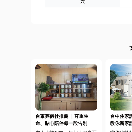
六
台東葬儀社推薦 ｜尊重生
台中住家
命、貼心陪伴每一段告別
教你新家