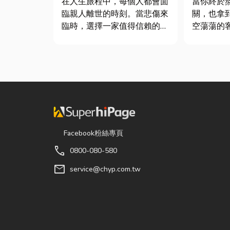
在人生旅程中，每個人都會面
當你終於
臨親人離世的時刻。當悲傷來
關，也拿
臨時，選擇一家值得信賴的台
空蕩蕩的
東葬儀社，不只是安排告別儀
不是已經
式，更是讓家屬在艱難時刻獲
在這裡在
得專業協助與溫暖陪伴。從遺
地窗前要
體接運、禮儀規劃、告別式安
用餐區放
排，到後續的行政協助，每一
台。 但得先等一下！在踩進
個環節都需要細心處理，才能
裝潢這個
讓家屬...
很多...
Facebook粉絲專頁
call
0800-080-580
mail
service@chyp.com.tw