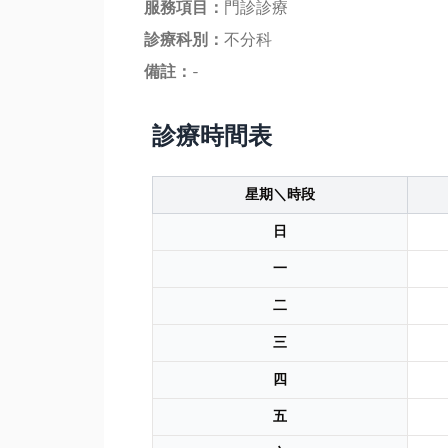
服務項目：
門診診療
診療科別：
不分科
備註：
-
診療時間表
星期＼時段
日
一
二
三
四
五