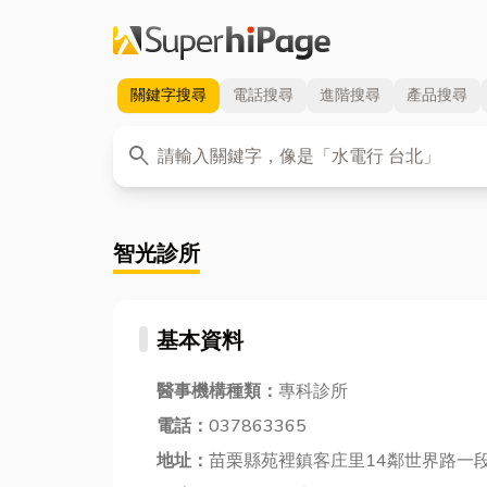
關鍵字
搜尋
電話
搜尋
進階
搜尋
產品
搜尋
關鍵字
search
智光診所
基本資料
醫事機構種類：
專科診所
電話：
037863365
地址：
苗栗縣苑裡鎮客庄里14鄰世界路一段