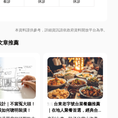
看診
休診
休診
本資料謹供參考，詳細資訊請依政府資料開放平台為準。
文章推薦
設計｜不當冤大頭！
🍽️ 台東老字號台菜餐廳推薦
該如何聰明裝潢！
｜在地人聚餐首選，經典合菜
一次滿足