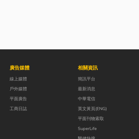
廣告媒體
相關資訊
線上媒體
簡訊平台
戶外媒體
最新消息
平面廣告
中華電信
工商日誌
英文黃頁(ENG)
平面刊物索取
SuperLife
醫健快搜