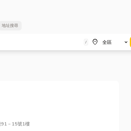
地址
搜尋
地區
place
/
91－15號1樓