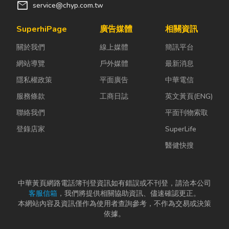
戶對扣件精度
體微量外洩所
大量時間拆裝
mail
service@chyp.com.tw
與耐用度要求
致。當瓦斯默
與重新校正。
日益嚴苛的趨
默充斥在空間
這時，車床子
SuperhiPage
廣告媒體
相關資訊
勢下，扣件成
中，哪怕只是
母夾就是讓這
關於我們
線上媒體
簡訊平台
型機中的關...
一絲靜電或按
雙手能快速更
下開關的火
換「專屬工
網站導覽
戶外媒體
最新消息
花...
具」的...
隱私權政策
平面廣告
中華電信
服務條款
工商日誌
英文黃頁(ENG)
聯絡我們
平面刊物索取
登錄店家
SuperLife
醫健快搜
中華黃頁網路電話簿刊登資訊如有錯誤或不刊登，請洽本公司
客服信箱
，我們將提供相關協助資訊、儘速確認更正。
本網站內容及資訊僅作為使用者查詢參考，不作為交易或決策
依據。