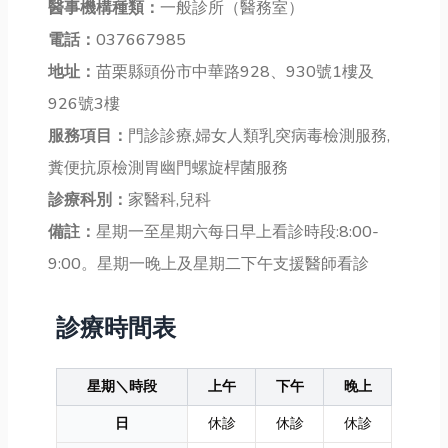
醫事機構種類：
一般診所（醫務室）
電話：
037667985
地址：
苗栗縣頭份市中華路928、930號1樓及
926號3樓
服務項目：
門診診療,婦女人類乳突病毒檢測服務,
糞便抗原檢測胃幽門螺旋桿菌服務
診療科別：
家醫科,兒科
備註：
星期一至星期六每日早上看診時段:8:00-
9:00。星期一晚上及星期二下午支援醫師看診
診療時間表
星期＼時段
上午
下午
晚上
日
休診
休診
休診