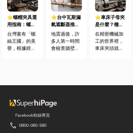
⭐螺帽夾具選
⭐台中瓦斯漏
⭐車床子母夾
用指南：螺母
氣遮斷器推薦
是什麼？種
挾具頻繁耗
廠商在這！地
類、規格挑選
台灣素有「螺
地震過後，許
在精密機械加
損？3大關鍵
震氣爆怎麼
與台灣採購推
絲王國」的美
多人第一時間
工的世界裡，
提升扣件成型
防？警報器與
薦完整指南
譽，根據經濟
會檢查牆壁裂
車床夾頭就像
良率與壽命
遮斷器差異、
部統計處與海
痕或家電，卻
是機台的「萬
補助條件及挑
關進出口最新
往往忽略了藏
能雙手」，負
選全攻略
數據顯示，台
在牆角、廚房
責緊緊抓牢每
灣扣件年出口
後方的瓦斯管
一個旋轉切削
額高達 42.1
線。日前日本
的工件。然
億美元，其中
熊本永旺夢樂
而，當工廠接
螺帽（HS
城在地震後引
到少量多樣、
731816）產
發嚴重氣爆，
異形材或精密
品即占總出口
正是因為震波
棒材的訂單
Facebook粉絲專頁
比重逾 20%。
拉扯導致瓦斯
時，傳統夾頭
call
0800-080-580
在面對全球客
管線受損、氣
往往需要耗費