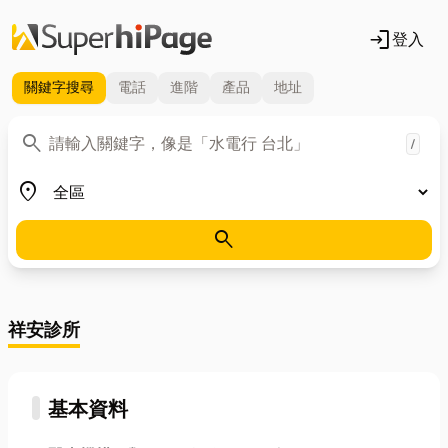
login
登入
關鍵字
搜尋
電話
進階
產品
地址
關鍵字
search
/
地區
place
search
祥安診所
基本資料