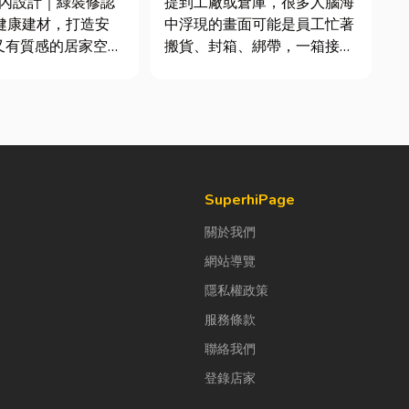
室內設計｜綠裝修認
提到工廠或倉庫，很多人腦海
毒健康建材，打造安
中浮現的畫面可能是員工忙著
又有質感的居家空間
搬貨、封箱、綁帶，一箱接著
？其實一間專業的台
一箱趕著出貨。但你知道嗎？
計裝修團隊，不只是
現在許多企業早已不再靠大量
規劃與裝潢服務，更
人力完成包裝工作，而是透過
個家的誕生過程中，
各種包裝機械來提升效率。
主打造兼具美感、機
尤其近年來網路購物越來越普
理想生活空間...
及，無論是食品、生活用品、
電子...
SuperhiPage
關於我們
網站導覽
隱私權政策
服務條款
聯絡我們
登錄店家