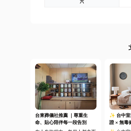
六
台東葬儀社推薦 ｜尊重生
✨ 台中
命、貼心陪伴每一段告別
證 × 無
全、舒適