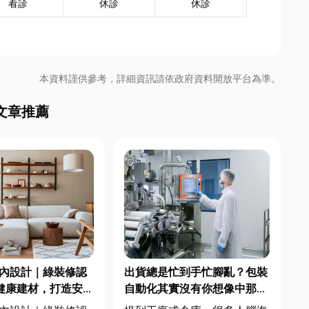
看診
休診
休診
本資料謹供參考，詳細資訊請依政府資料開放平台為準。
文章推薦
室內設計｜綠裝修認
出貨總是忙到手忙腳亂？包裝
毒健康建材，打造安
自動化其實沒有你想像中那麼
又有質感的居家空間
遙遠！