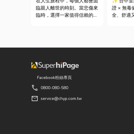
在人生旅程中，每個人都會面
✨ 台中
臨親人離世的時刻。當悲傷來
證 × 無
臨時，選擇一家值得信賴的台
全、舒適
東葬儀社，不只是安排告別儀
你知道嗎
式，更是讓家屬在艱難時刻獲
中室內設
得專業協助與溫暖陪伴。從遺
提供空間
體接運、禮儀規劃、告別式安
是在每一
排，到後續的行政協助，每一
默默為屋
個環節都需要細心處理，才能
能與健康的
讓家屬...
Facebook粉絲專頁
call
0800-080-580
mail
service@chyp.com.tw