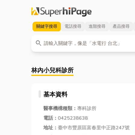
關鍵字
搜尋
電話
搜尋
進階
搜尋
產品
搜尋
關鍵字
search
林內小兒科診所
基本資料
醫事機構種類：
專科診所
電話：
0425238638
地址：
臺中市豐原區富春里中正路247號