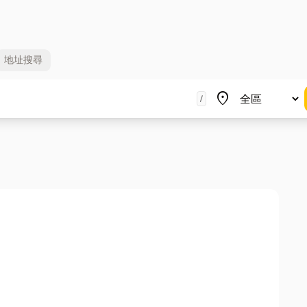
地址
搜尋
地區
place
/