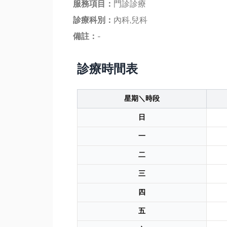
服務項目：
門診診療
診療科別：
內科,兒科
備註：
-
診療時間表
星期＼時段
日
一
二
三
四
五