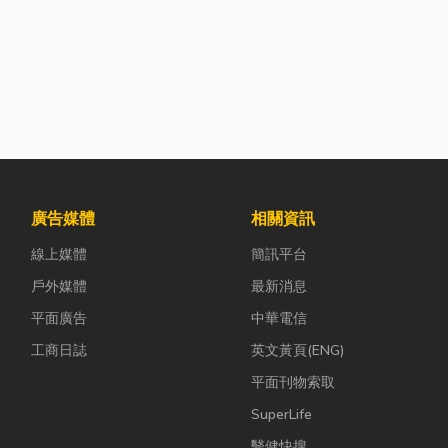
廣告媒體
相關資訊
線上媒體
簡訊平台
戶外媒體
最新消息
平面廣告
中華電信
工商日誌
英文黃頁(ENG)
平面刊物索取
SuperLife
醫健快搜