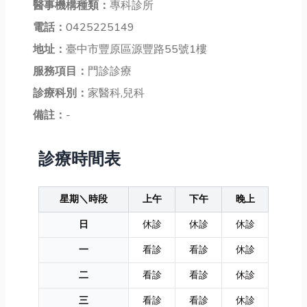
醫事機構種類：
專科診所
電話：
0425225149
地址：
臺中市豐原區源豐路55號1樓
服務項目：
門診診療
診療科別：
家醫科,兒科
備註：
-
診療時間表
星期＼時段
上午
下午
晚上
日
休診
休診
休診
一
看診
看診
休診
二
看診
看診
休診
三
看診
看診
休診