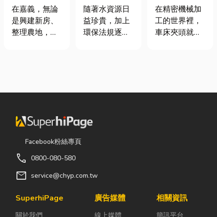
地開挖、土方
類、規格挑選
工程與回收水
在嘉義，無論
在精密機械加
隨著水資源日
清運
與台灣採購推
工程完整解析
是興建新房、
工的世界裡，
益珍貴，加上
薦完整指南
｜打造高效率
整理農地，還
車床夾頭就像
環保法規逐漸
水資源管理方
是改善排水設
是機台的「萬
完善，越來越
案
施，都少不了
能雙手」，負
多工廠、商業
挖土機的協
責緊緊抓牢每
場所及公共設
助。一台專業
一個旋轉切削
施開始重視水
的嘉義挖土
的工件。然
資源管理。透
機，不僅能快
而，當工廠接
過完善的水處
速完成開挖、
到少量多樣、
理設備規劃，
整地與回填工
異形材或精密
不僅能改善水
作，更能大幅
棒材的訂單
質、提升用水
Facebook粉絲專頁
縮短施工時
時，傳統夾頭
效率，更能搭
call
0800-080-580
間，提高工程
往往需要耗費
配廢水處理工
效率。對許多
大量時間拆裝
程與回收水工
mail
service@chyp.com.tw
在地居民而
與重新校正。
程，降低用水
言，從農田整
這時，車床子
成本，實現節
SuperhiPage
廣告媒體
相關資訊
理、果園整
母夾就是讓這
能減碳與永續
關於我們
線上媒體
簡訊平台