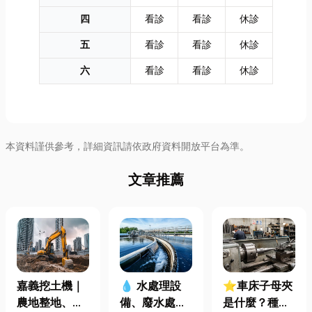
四
看診
看診
休診
五
看診
看診
休診
六
看診
看診
休診
本資料謹供參考，詳細資訊請依政府資料開放平台為準。
文章推薦
嘉義挖土機｜
⭐車床子母夾
💧 水處理設
農地整地、基
是什麼？種
備、廢水處理