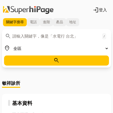
login
登入
關鍵字
搜尋
電話
進階
產品
地址
關鍵字
search
/
地區
place
search
敏祥診所
基本資料