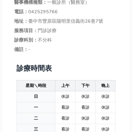
醫事機構種類：
一般診所（醫務室）
電話：
0425295766
地址：
臺中市豐原區陽明里信義街26巷7號
服務項目：
門診診療
診療科別：
不分科
備註：
-
診療時間表
星期＼時段
上午
下午
晚上
日
休診
休診
休診
一
看診
看診
休診
二
看診
休診
休診
三
看診
看診
休診