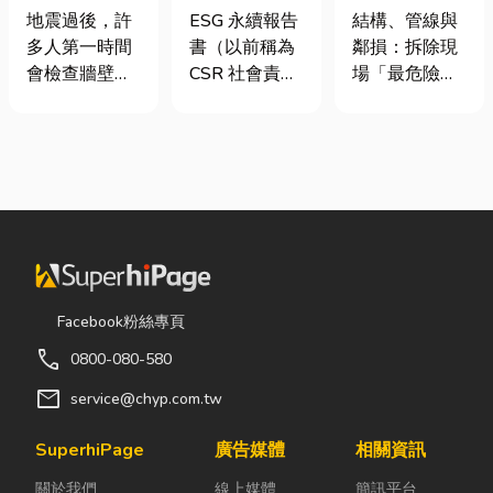
廠商在這！地
要上市櫃才寫
裝潢拆除、水
地震過後，許
ESG 永續報告
結構、管線與
震氣爆怎麼
嗎？3步驟擺
泥切割施工前
多人第一時間
書（以前稱為
鄰損：拆除現
防？警報器與
脫綠色轉型焦
必看的避坑指
會檢查牆壁裂
CSR 社會責任
場「最危險的
遮斷器差異、
慮
南，專家曝這
痕或家電，卻
報告書）是指
3 件事」 拆除
補助條件及挑
3 件事最危
往往忽略了藏
企業公開揭露
現場常常乒乒
選全攻略
險！
在牆角、廚房
其在環境保護
乓乓、灰塵滿
後方的瓦斯管
（E）、社會
天飛，在這種
線。日前日本
責任（S）與
混亂的環境
熊本永旺夢樂
公司治理
下，專家提醒
城在地震後引
（G）三個維
有三件事情如
發嚴重氣爆，
度營運成果的
果沒做好，最
正是因為震波
正式文件。它
容易發生嚴重
Facebook粉絲專頁
拉扯導致瓦斯
就像是企業的
的意外： 分不
call
0800-080-580
管線受損、氣
「健康體檢
清「主力
體微量外洩所
表」與「永續
牆」，盲目亂
mail
service@chyp.com.tw
致。當瓦斯默
成績單」。許
打導致房子塌
默充斥在空間
多中小企業主
陷： 這是老屋
SuperhiPage
廣告媒體
相關資訊
中，哪怕只是
常問：「我們
拆除最常發生
關於我們
線上媒體
簡訊平台