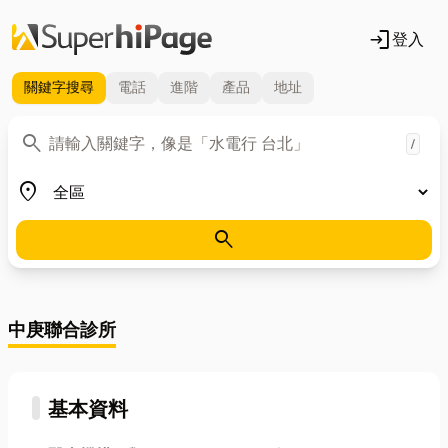
login
登入
關鍵字
搜尋
電話
進階
產品
地址
關鍵字
search
/
地區
place
search
中庚聯合診所
基本資料