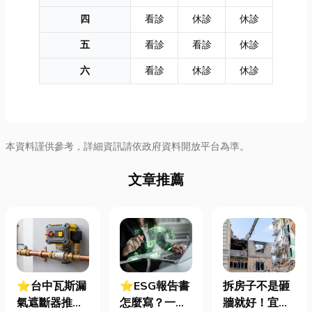
四
看診
休診
休診
五
看診
看診
休診
六
看診
休診
休診
本資料謹供參考，詳細資訊請依政府資料開放平台為準。
文章推薦
⭐台中瓦斯漏
⭐ESG報告書
拆房子不是砸
氣遮斷器推薦
怎麼寫？一定
牆就好！宜蘭