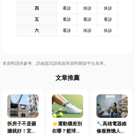
四
看診
休診
休診
五
看診
看診
看診
六
看診
休診
休診
本資料謹供參考，詳細資訊請依政府資料開放平台為準。
文章推薦
拆房子不是砸
⭐運動襪差別
🔧高雄電器維
牆就好！宜蘭
在哪？籃球、
修服務懶人包