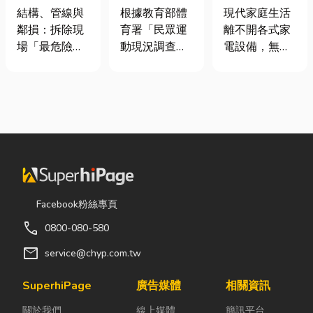
裝潢拆除、水
慢跑、排球襪
｜冷氣、冰
結構、管線與
根據教育部體
現代家庭生活
泥切割施工前
挑選全攻略，
箱、洗衣機專
鄰損：拆除現
育署「民眾運
離不開各式家
必看的避坑指
穿對了運動不
業維修
場「最危險的
動現況調查」
電設備，無論
南，專家曝這
傷腳！
3 件事」 拆除
顯示，台灣規
是炎熱夏季不
3 件事最危
現場常常乒乒
律運動人口比
可或缺的冷
險！
乓乓、灰塵滿
例已突破三成
氣、保存食材
天飛，在這種
五，其中慢跑
的新鮮冰箱，
混亂的環境
與各類球類運
還是每天幫助
下，專家提醒
動正是熱門選
清洗衣物的洗
有三件事情如
擇。許多人在
衣機，一旦發
果沒做好，最
配備上毫不惜
生故障，都可
容易發生嚴重
重金，購買
能嚴重影響日
Facebook粉絲專頁
的意外： 分不
三、四千元的
常生活品質。
call
0800-080-580
清「主力
頂級籃球鞋或
因此，選擇專
牆」，盲目亂
專業路跑鞋，
業的高雄電器
mail
service@chyp.com.tw
打導致房子塌
卻習慣性隨手
維修服務，不
陷： 這是老屋
抓一雙幾十元
僅能快速排除
SuperhiPage
廣告媒體
相關資訊
拆除最常發生
的普通棉襪就
問題，更能延
關於我們
線上媒體
簡訊平台