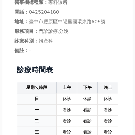
醫事機構種類：
專科診所
電話：
0425204180
地址：
臺中市豐原區中陽里圓環東路605號
服務項目：
門診診療,分娩
診療科別：
婦產科
備註：
-
診療時間表
星期＼時段
上午
下午
晚上
日
休診
休診
休診
一
看診
看診
看診
二
看診
看診
看診
三
看診
看診
看診