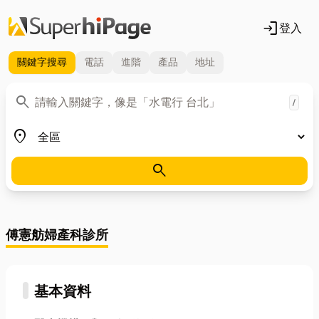
login
登入
關鍵字
搜尋
電話
進階
產品
地址
關鍵字
search
/
地區
place
search
傅憲舫婦產科診所
基本資料