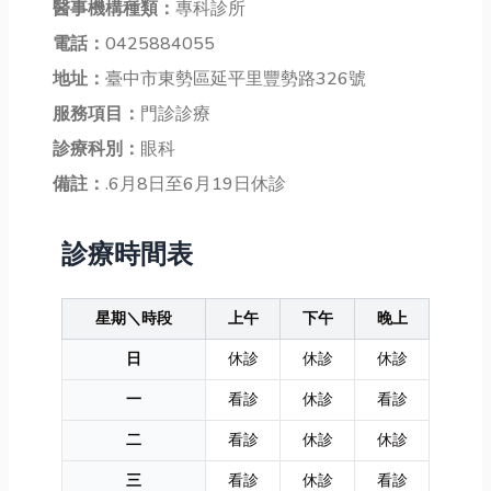
醫事機構種類：
專科診所
電話：
0425884055
地址：
臺中市東勢區延平里豐勢路326號
服務項目：
門診診療
診療科別：
眼科
備註：
.6月8日至6月19日休診
診療時間表
星期＼時段
上午
下午
晚上
日
休診
休診
休診
一
看診
休診
看診
二
看診
休診
休診
三
看診
休診
看診