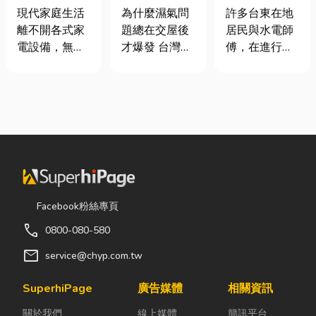
｜冷氣、冰
氣重怎麼辦？
安全耐用的居
現代家庭生活
為什麼濕氣問
許多台東在地
箱、洗衣機專
全屋除濕機＋
家環境
離不開各式家
題總在交屋後
居民與水電師
業維修
全熱交換器整
電設備，無論
才爆發 台灣氣
傅，在進行居
合安裝|提升居
是炎熱夏季不
候潮濕，尤其
家修繕、新屋
住品質與續租
可或缺的冷
新成屋、裝潢
裝潢或老屋翻
率
氣、保存食材
完工後密閉性
修時，都會到
的新鮮冰箱，
提高，若沒有
熟悉的水電材
還是每天幫助
同步規劃空氣
料行採購。除
清洗衣物的洗
與濕度管理，
了商品種類較
衣機，一旦發
濕氣會躲進看
齊全，也能依
生故障，都可
不到的地方持
照施工需求，
能嚴重影響日
續發酵。常見
快速找到合適
Facebook粉絲專頁
常生活品質。
的三種場景：
的電線、開關
call
0800-080-580
因此，選擇專
更衣間、衣帽
插座、燈具、
業的高雄電器
間： 精品包、
馬達、衛浴設
mail
service@chyp.com.tw
維修服務，不
皮件、酒類收
備及熱水器相
僅能快速排除
藏最怕潮濕，
關產品。 無論
SuperhiPage
廣告媒體
相關資訊
問題，更能延
濕度控制不
是更換老舊開
關於我們
線上媒體
簡訊平台