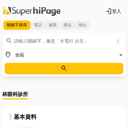
login
登入
關鍵字
搜尋
電話
進階
產品
地址
關鍵字
search
/
地區
place
search
林眼科診所
基本資料