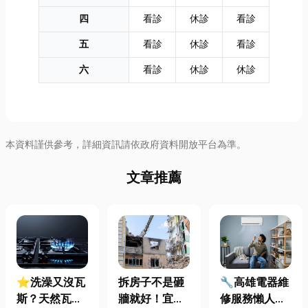
四
看診
休診
看診
五
看診
休診
看診
六
看診
休診
休診
本資料謹供參考，詳細資訊請依政府資料開放平台為準。
文章推薦
⭐洗澡又沒瓦
拆房子不是砸
🔧高雄電器維
斯？天然瓦斯
牆就好！宜蘭
修服務懶人包