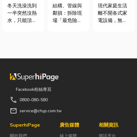
是什麼、費用
裝潢拆除、水
｜冷氣、冰
冬天洗澡洗到
結構、管線與
現代家庭生活
怎麼算？家庭
泥切割施工前
箱、洗衣機專
一半突然沒熱
鄰損：拆除現
離不開各式家
能源選擇與配
必看的避坑指
業維修
水，只能頂著
場「最危險的
電設備，無論
管工程全解析
南，專家曝這
泡沫跑出去叫
3 件事」 拆除
是炎熱夏季不
3 件事最危
瓦斯？這是許
現場常常乒乒
可或缺的冷
險！
多使用傳統桶
乓乓、灰塵滿
氣、保存食材
裝瓦斯家庭的
天飛，在這種
的新鮮冰箱，
共同噩夢。隨
混亂的環境
還是每天幫助
著居家生活品
下，專家提醒
清洗衣物的洗
質提升，越來
有三件事情如
衣機，一旦發
越多屋主在老
果沒做好，最
生故障，都可
屋翻修或新屋
容易發生嚴重
能嚴重影響日
Facebook粉絲專頁
裝潢時，選擇
的意外： 分不
常生活品質。
call
0800-080-580
規劃天然氣配
清「主力
因此，選擇專
管工程。到底
牆」，盲目亂
業的高雄電器
mail
service@chyp.com.tw
天然氣是什
打導致房子塌
維修服務，不
麼？它跟傳統
陷： 這是老屋
僅能快速排除
SuperhiPage
廣告媒體
相關資訊
瓦斯行送的桶
拆除最常發生
問題，更能延
關於我們
線上媒體
簡訊平台