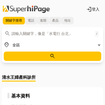
login
登入
關鍵字
搜尋
電話
進階
產品
地址
關鍵字
search
/
地區
place
search
清水王婦產科診所
基本資料