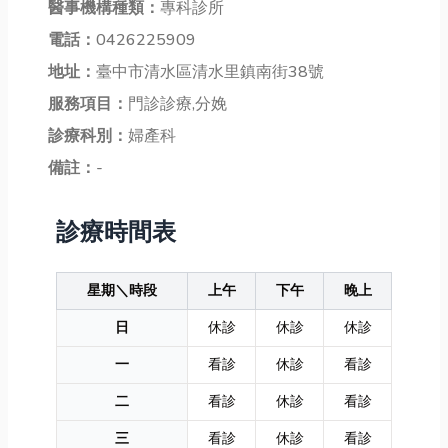
醫事機構種類：
專科診所
電話：
0426225909
地址：
臺中市清水區清水里鎮南街38號
服務項目：
門診診療,分娩
診療科別：
婦產科
備註：
-
診療時間表
星期＼時段
上午
下午
晚上
日
休診
休診
休診
一
看診
休診
看診
二
看診
休診
看診
三
看診
休診
看診