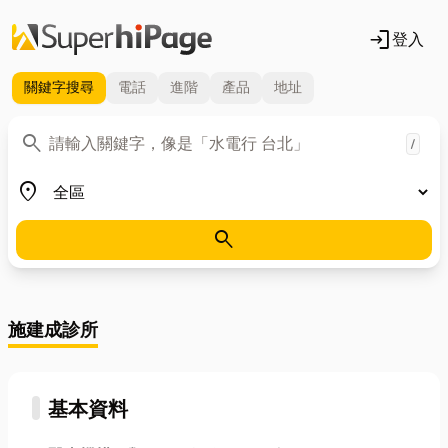
login
登入
關鍵字
搜尋
電話
進階
產品
地址
關鍵字
search
/
地區
place
search
施建成診所
基本資料