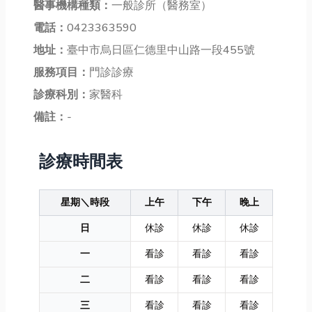
醫事機構種類：
一般診所（醫務室）
電話：
0423363590
地址：
臺中市烏日區仁德里中山路一段455號
服務項目：
門診診療
診療科別：
家醫科
備註：
-
診療時間表
星期＼時段
上午
下午
晚上
日
休診
休診
休診
一
看診
看診
看診
二
看診
看診
看診
三
看診
看診
看診