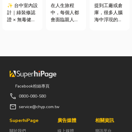
證 × 無毒健康
命、貼心陪伴
裝自動化其實
✨ 台中室內設
在人生旅程
提到工廠或倉
建材，打造安
每一段告別
沒有你想像中
計｜綠裝修認
中，每個人都
庫，很多人腦
全、舒適又有
那麼遙遠！
證 × 無毒健康
會面臨親人離
海中浮現的畫
質感的居家空
建材，打造安
世的時刻。當
面可能是員工
間
全、舒適又有
悲傷來臨時，
忙著搬貨、封
質感的居家空
選擇一家值得
箱、綁帶，一
間 你知道嗎？
信賴的台東葬
箱接著一箱趕
其實一間專業
儀社，不只是
著出貨。但你
的台中室內設
安排告別儀
知道嗎？現在
計裝修團隊，
式，更是讓家
許多企業早已
不只是提供空
屬在艱難時刻
不再靠大量人
間規劃與裝潢
獲得專業協助
力完成包裝工
Facebook粉絲專頁
服務，更是在
與溫暖陪伴。
作，而是透過
call
0800-080-580
每一個家的誕
從遺體接運、
各種包裝機械
生過程中，默
禮儀規劃、告
來提升效率。
mail
service@chyp.com.tw
默為屋主打造
別式安排，到
尤其近年來網
兼具美感、機
後續的行政協
路購物越來越
SuperhiPage
廣告媒體
相關資訊
能與健康的理
助，每一個環
普及，無論是
關於我們
線上媒體
簡訊平台