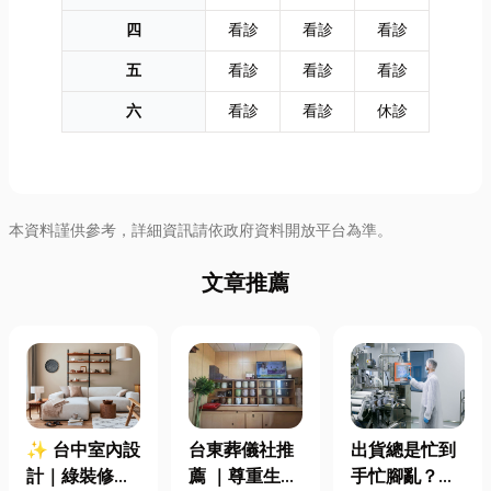
四
看診
看診
看診
五
看診
看診
看診
六
看診
看診
休診
本資料謹供參考，詳細資訊請依政府資料開放平台為準。
文章推薦
✨ 台中室內設
台東葬儀社推
出貨總是忙到
計｜綠裝修認
薦 ｜尊重生
手忙腳亂？包