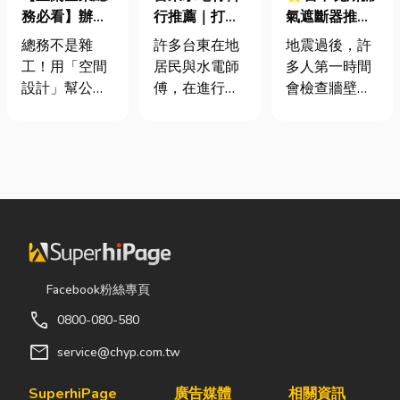
務必看】辦公
行推薦｜打造
氣遮斷器推薦
室如何打造高
安全耐用的居
廠商在這！地
總務不是雜
許多台東在地
地震過後，許
效能職場？從
家環境
震氣爆怎麼
工！用「空間
居民與水電師
多人第一時間
辦公桌椅、系
防？警報器與
設計」幫公司
傅，在進行居
會檢查牆壁裂
統屏風到空間
遮斷器差異、
省錢又賺生產
家修繕、新屋
痕或家電，卻
設計關鍵！
補助條件及挑
力的關鍵思維
裝潢或老屋翻
往往忽略了藏
選全攻略
很多公司編列
修時，都會到
在牆角、廚房
預算或規劃辦
熟悉的水電材
後方的瓦斯管
公室時，常覺
料行採購。除
線。日前日本
得總務只要在
了商品種類較
熊本永旺夢樂
缺東西時「壞
齊全，也能依
城在地震後引
什麼補什麼」
照施工需求，
發嚴重氣爆，
就好，但這種
快速找到合適
正是因為震波
Facebook粉絲專頁
傳統做法往往
的電線、開關
拉扯導致瓦斯
call
0800-080-580
花了大錢，卻
插座、燈具、
管線受損、氣
換來員工抱怨
馬達、衛浴設
體微量外洩所
mail
service@chyp.com.tw
連連。其實，
備及熱水器相
致。當瓦斯默
辦公室空間設
關產品。 無論
默充斥在空間
SuperhiPage
廣告媒體
相關資訊