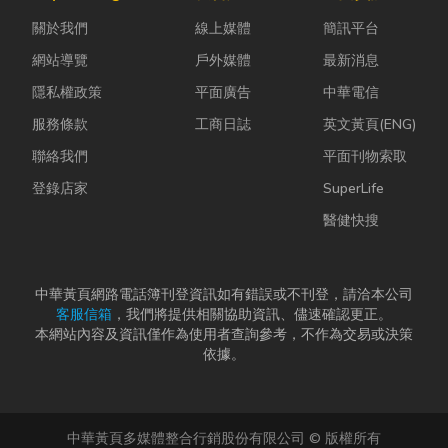
計是一門幫公
是更換老舊開
中，哪怕只是
關於我們
線上媒體
簡訊平台
司賺錢的戰
關、安裝節能
一絲靜電或按
略！真正厲
燈具、處...
下開關的火
網站導覽
戶外媒體
最新消息
害...
花...
隱私權政策
平面廣告
中華電信
服務條款
工商日誌
英文黃頁(ENG)
聯絡我們
平面刊物索取
登錄店家
SuperLife
醫健快搜
中華黃頁網路電話簿刊登資訊如有錯誤或不刊登，請洽本公司
客服信箱
，我們將提供相關協助資訊、儘速確認更正。
本網站內容及資訊僅作為使用者查詢參考，不作為交易或決策
依據。
中華黃頁多媒體整合行銷股份有限公司 © 版權所有