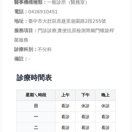
醫事機構種類：
一般診所（醫務室）
電話：
0426910451
地址：
臺中市大肚區蔗趎里遊園路2段255號
服務項目：
門診診療,糞便抗原檢測胃幽門螺旋桿
菌服務
診療科別：
不分科
備註：
-
診療時間表
星期＼時段
上午
下午
晚上
日
看診
休診
休診
一
看診
看診
看診
二
看診
看診
看診