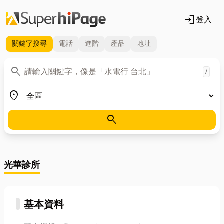
login
登入
關鍵字
搜尋
電話
進階
產品
地址
關鍵字
search
/
地區
place
search
光華診所
基本資料