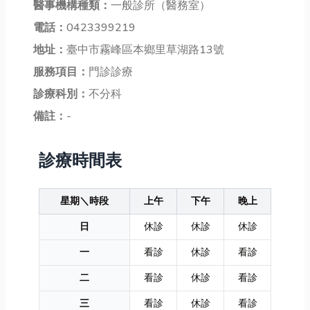
醫事機構種類：
一般診所（醫務室）
電話：
0423399219
地址：
臺中市霧峰區本鄉里草湖路13號
服務項目：
門診診療
診療科別：
不分科
備註：
-
診療時間表
星期＼時段
上午
下午
晚上
日
休診
休診
休診
一
看診
休診
看診
二
看診
休診
看診
三
看診
休診
看診