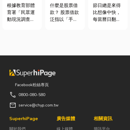
慢跑、排球襪
股票借款、股
七夕送什麼不
根據教育部體
什麼是股票借
節日總是來得
挑選全攻略，
票質借、當鋪
踩雷？限定甜
育署「民眾運
款？ 股票借款
比想像中快，
穿對了運動不
借款完整比較
點哪裡買？台
動現況調查」
泛指以「手中
每當曆日翻到
傷腳！
中甜點推薦一
顯示，台灣規
持有的股票」
下半年，不少
次看！
律運動人口比
作為擔保品，
人便開始想
例已突破三成
向金融機構或
「七夕情人節
五，其中慢跑
當舖借出現金
是什麼時
與各類球類運
的融資方式，
候？」、「七
動正是熱門選
讓投資人不必
夕情人節禮物
擇。許多人在
賣出股票，就
該買什
配備上毫不惜
能取得資金應
麼？」。相較
重金，購買
急，同時保留
於西洋情人
Facebook粉絲專頁
三、四千元的
未來股價上漲
節，七夕充滿
call
0800-080-580
頂級籃球鞋或
的獲利空間。
了東方的浪漫
專業路跑鞋，
依承作單位不
色彩與儀式
mail
service@chyp.com.tw
卻習慣性隨手
同，主要可分
感。然而，隨
抓一雙幾十元
為證券公司的
著生活節奏加
SuperhiPage
廣告媒體
相關資訊
的普通棉襪就
股票質借、銀
快，不少人常
關於我們
線上媒體
簡訊平台