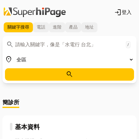
login
登入
關鍵字
搜尋
電話
進階
產品
地址
關鍵字
search
/
地區
place
search
簡診所
基本資料