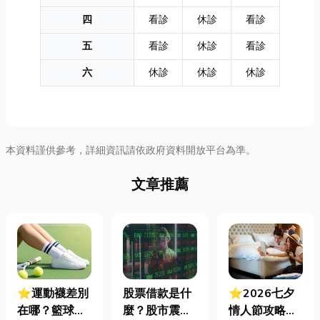
四
看診
休診
看診
五
看診
休診
看診
六
休診
休診
休診
本資料謹供參考，詳細資訊請依政府資料開放平台為準。
文章推薦
⭐運動襪差別
股票借款是什
⭐2026七夕
在哪？籃球、
麼？股市震盪|
情人節攻略！