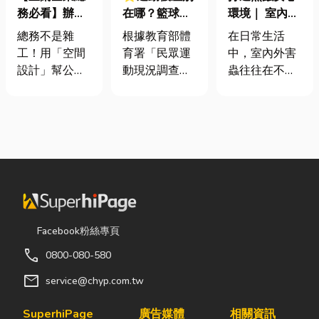
務必看】辦公
在哪？籃球、
環境｜ 室內外
室如何打造高
慢跑、排球襪
害蟲防治全攻
總務不是雜
根據教育部體
在日常生活
效能職場？從
挑選全攻略，
略
工！用「空間
育署「民眾運
中，室內外害
辦公桌椅、系
穿對了運動不
設計」幫公司
動現況調查」
蟲往往在不知
統屏風到空間
傷腳！
省錢又賺生產
顯示，台灣規
不覺中影響著
設計關鍵！
力的關鍵思維
律運動人口比
居家環境與生
很多公司編列
例已突破三成
活品質。廚房
預算或規劃辦
五，其中慢跑
裡若有食物殘
公室時，常覺
與各類球類運
渣或積水，容
得總務只要在
動正是熱門選
易吸引蟑螂、
缺東西時「壞
擇。許多人在
螞蟻前來覓
什麼補什麼」
配備上毫不惜
食；陽台、庭
就好，但這種
重金，購買
院若有積水，
Facebook粉絲專頁
傳統做法往往
三、四千元的
則可能成為蚊
call
0800-080-580
花了大錢，卻
頂級籃球鞋或
蟲孳生的溫
換來員工抱怨
專業路跑鞋，
床。潮濕陰暗
mail
service@chyp.com.tw
連連。其實，
卻習慣性隨手
的角落也可能
辦公室空間設
抓一雙幾十元
吸引白蟻、蛾
SuperhiPage
廣告媒體
相關資訊