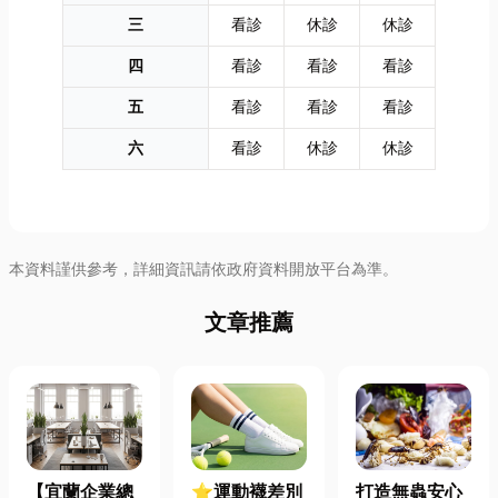
三
看診
休診
休診
四
看診
看診
看診
五
看診
看診
看診
六
看診
休診
休診
本資料謹供參考，詳細資訊請依政府資料開放平台為準。
文章推薦
【宜蘭企業總
⭐運動襪差別
打造無蟲安心