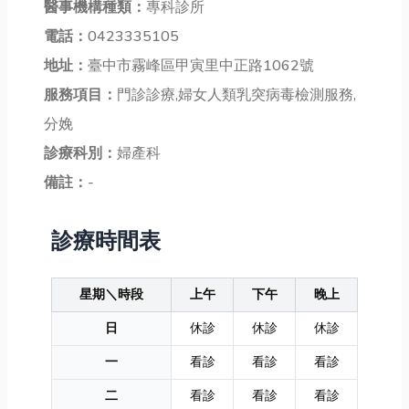
醫事機構種類：
專科診所
電話：
0423335105
地址：
臺中市霧峰區甲寅里中正路1062號
服務項目：
門診診療,婦女人類乳突病毒檢測服務,
分娩
診療科別：
婦產科
備註：
-
診療時間表
星期＼時段
上午
下午
晚上
日
休診
休診
休診
一
看診
看診
看診
二
看診
看診
看診