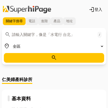
login
登入
關鍵字
搜尋
電話
進階
產品
地址
關鍵字
search
/
地區
place
search
仁美婦產科診所
基本資料