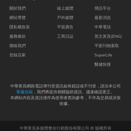
計是一門幫公
的普通棉襪就
蚋或其他害蟲
關於我們
線上媒體
簡訊平台
司賺錢的戰
上場。 「運動
藏匿，不僅影
略！真正厲
鞋就像...
響環境整潔，
網站導覽
戶外媒體
最新消息
害...
更可能...
隱私權政策
平面廣告
中華電信
服務條款
工商日誌
英文黃頁(ENG)
聯絡我們
平面刊物索取
登錄店家
SuperLife
醫健快搜
中華黃頁網路電話簿刊登資訊如有錯誤或不刊登，請洽本公司
客服信箱
，我們將提供相關協助資訊、儘速確認更正。
本網站內容及資訊僅作為使用者查詢參考，不作為交易或決策
依據。
中華黃頁多媒體整合行銷股份有限公司 © 版權所有