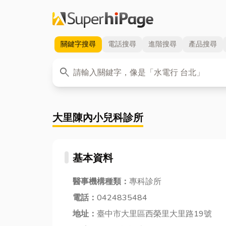
關鍵字
搜尋
電話
搜尋
進階
搜尋
產品
搜尋
關鍵字
search
大里陳內小兒科診所
基本資料
醫事機構種類：
專科診所
電話：
0424835484
地址：
臺中市大里區西榮里大里路19號