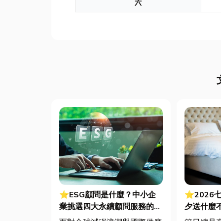
六
⭐ESG顧問是什麼？中小企
⭐2026
業挑選四大永續顧問服務的實
夕送什麼
用指南
裡買？台