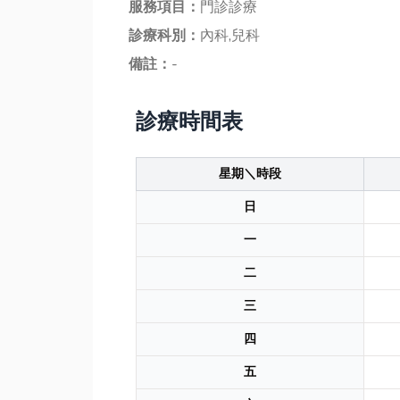
服務項目：
門診診療
診療科別：
內科,兒科
備註：
-
診療時間表
星期＼時段
日
一
二
三
四
五