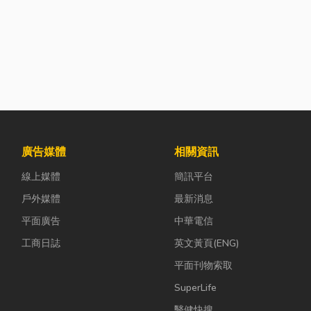
廣告媒體
相關資訊
線上媒體
簡訊平台
戶外媒體
最新消息
平面廣告
中華電信
工商日誌
英文黃頁(ENG)
平面刊物索取
SuperLife
醫健快搜