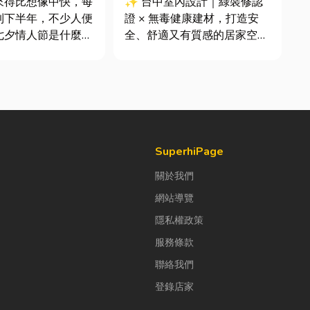
來得比想像中快，每
✨ 台中室內設計｜綠裝修認
到下半年，不少人便
證 × 無毒健康建材，打造安
七夕情人節是什麼時
全、舒適又有質感的居家空間
「七夕情人節禮物該
你知道嗎？其實一間專業的台
」。相較於西洋情人
中室內設計裝修團隊，不只是
充滿了東方的浪漫色
提供空間規劃與裝潢服務，更
感。然而，隨著生活
是在每一個家的誕生過程中，
，不少人常因工作繁
默默為屋主打造兼具美感、機
節日，或是苦惱於
能與健康的理想生活空間...
SuperhiPage
關於我們
網站導覽
隱私權政策
服務條款
聯絡我們
登錄店家