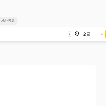
地址
搜尋
地區
place
/