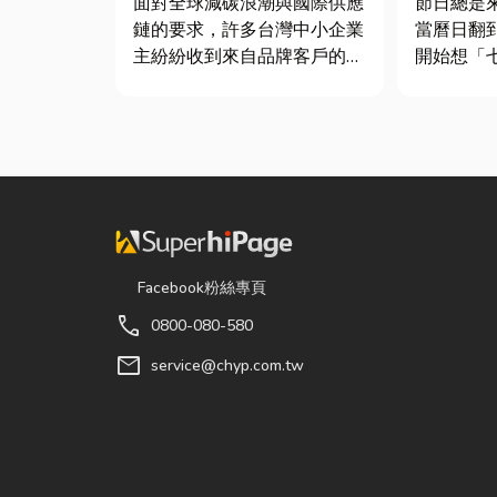
面對全球減碳浪潮與國際供應
節日總是
鏈的要求，許多台灣中小企業
當曆日翻
主紛紛收到來自品牌客戶的調
開始想「
查表，要求提供「碳盤查數
候？」、
據」或「永續報告書」。這讓
買什麼？
不少傳產老闆感到焦慮：「到
節，七夕
底 ESG 永續是什麼？我們公
彩與儀式
司規模不大，真的需要找
節奏加快
ESG 顧問嗎？」 其實，...
忙而忘記
「七夕情...
Facebook粉絲專頁
call
0800-080-580
mail
service@chyp.com.tw