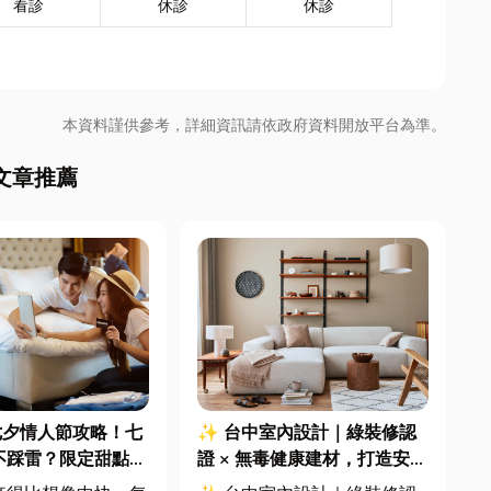
看診
休診
休診
本資料謹供參考，詳細資訊請依政府資料開放平台為準。
文章推薦
七夕情人節攻略！七
✨ 台中室內設計｜綠裝修認
不踩雷？限定甜點哪
證 × 無毒健康建材，打造安
中甜點推薦一次看！
全、舒適又有質感的居家空間