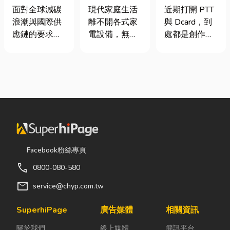
業挑選四大永
｜冷氣、冰
篇看懂課稅門
面對全球減碳
現代家庭生活
近期打開 PTT
續顧問服務的
箱、洗衣機專
檻、追溯年限
浪潮與國際供
離不開各式家
與 Dcard，到
實用指南
業維修
與合法節稅，
應鏈的要求，
電設備，無論
處都是創作者
文末加碼會計/
許多台灣中小
是炎熱夏季不
收到國稅局輔
記帳士推薦
企業主紛紛收
可或缺的冷
導函的焦慮討
到來自品牌客
氣、保存食材
論。其實，大
戶的調查表，
的新鮮冰箱，
家常說的「網
要求提供「碳
還是每天幫助
紅稅」不是一
盤查數據」或
清洗衣物的洗
種新創的獨立
「永續報告
衣機，一旦發
稅目，而是政
書」。這讓不
生故障，都可
府針對網路數
少傳產老闆感
能嚴重影響日
位收入落實的
Facebook粉絲專頁
到焦慮：「到
常生活品質。
課稅機制。 網
call
0800-080-580
底 ESG 永續是
因此，選擇專
紅稅是指個人
什麼？我們公
業的高雄電器
或經營團隊透
mail
service@chyp.com.tw
司規模不大，
維修服務，不
過網路平台
真的需要找
僅能快速排除
（如
SuperhiPage
廣告媒體
相關資訊
ESG 顧問
問題，更能延
YouTube、
關於我們
線上媒體
簡訊平台