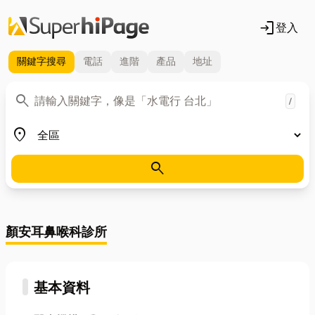
login
登入
關鍵字
搜尋
電話
進階
產品
地址
關鍵字
search
/
地區
place
search
顏安耳鼻喉科診所
基本資料