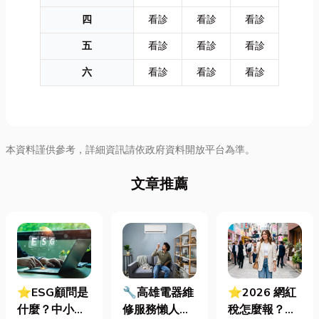
四
看診
看診
看診
五
看診
看診
看診
六
看診
看診
看診
本資料謹供參考，詳細資訊請依政府資料開放平台為準。
文章推薦
⭐ESG顧問是
🔧高雄電器維
⭐2026 網紅
什麼？中小企
修服務懶人包
稅怎麼報？一