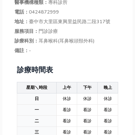
醫事機構種類：
專科診所
電話：
0424872999
地址：
臺中市大里區東興里益民路二段317號
服務項目：
門診診療
診療科別：
耳鼻喉科(耳鼻喉頭頸外科)
備註：
-
診療時間表
星期＼時段
上午
下午
晚上
日
休診
休診
休診
一
看診
看診
看診
二
看診
看診
看診
三
看診
看診
看診