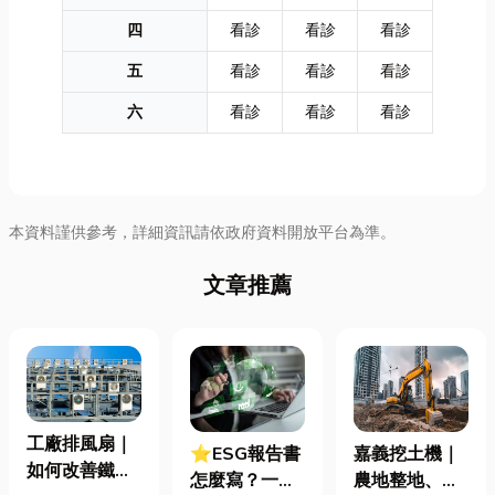
四
看診
看診
看診
五
看診
看診
看診
六
看診
看診
看診
本資料謹供參考，詳細資訊請依政府資料開放平台為準。
文章推薦
工廠排風扇｜
⭐ESG報告書
嘉義挖土機｜
如何改善鐵皮
怎麼寫？一定
農地整地、基