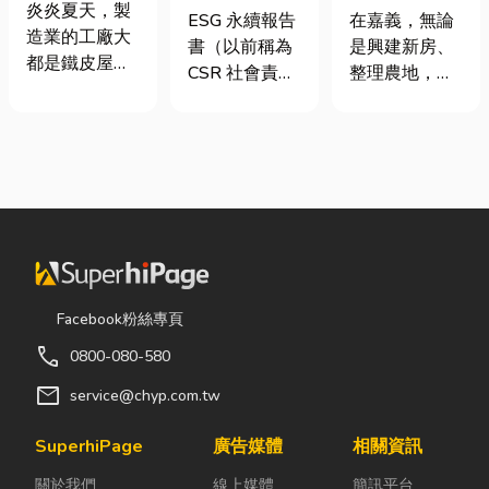
屋頂廠房的溫
炎炎夏天，製
要上市櫃才寫
地開挖、土方
ESG 永續報告
在嘉義，無論
度
造業的工廠大
嗎？3步驟擺
清運
書（以前稱為
是興建新房、
都是鐵皮屋
脫綠色轉型焦
CSR 社會責任
整理農地，還
頂，吸熱快、
慮
報告書）是指
是改善排水設
內部悶、散熱
企業公開揭露
施，都少不了
不易，所以工
其在環境保護
挖土機的協
廠裡的溫度會
（E）、社會
助。一台專業
比市溫高出5
責任（S）與
的嘉義挖土
度以上。因此
公司治理
機，不僅能快
裝工廠排風扇
（G）三個維
速完成開挖、
是最快速心較
度營運成果的
整地與回填工
省錢的方式，
正式文件。它
作，更能大幅
Facebook粉絲專頁
以下小編會說
就像是企業的
縮短施工時
明工廠排風扇
call
0800-080-580
「健康體檢
間，提高工程
改善室內溫度
表」與「永續
效率。對許多
mail
service@chyp.com.tw
的原理及建議
成績單」。許
在地居民而
可安裝的位
多中小企業主
言，從農田整
SuperhiPage
廣告媒體
相關資訊
置。 工廠排風
常問：「我們
理、果園整
扇｜改善溫度
關於我們
線上媒體
簡訊平台