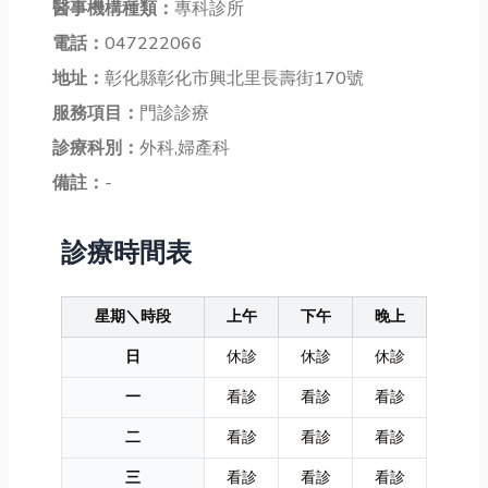
醫事機構種類：
專科診所
電話：
047222066
地址：
彰化縣彰化市興北里長壽街170號
服務項目：
門診診療
診療科別：
外科,婦產科
備註：
-
診療時間表
星期＼時段
上午
下午
晚上
日
休診
休診
休診
一
看診
看診
看診
二
看診
看診
看診
三
看診
看診
看診