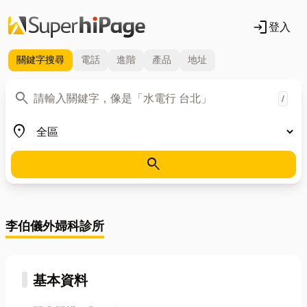
login
登入
關鍵字
搜尋
電話
進階
產品
地址
關鍵字
search
/
地區
place
search
李伯儀外婦科診所
基本資料