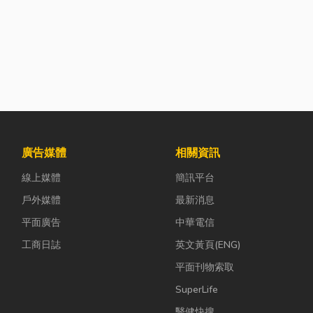
廣告媒體
相關資訊
線上媒體
簡訊平台
戶外媒體
最新消息
平面廣告
中華電信
工商日誌
英文黃頁(ENG)
平面刊物索取
SuperLife
醫健快搜