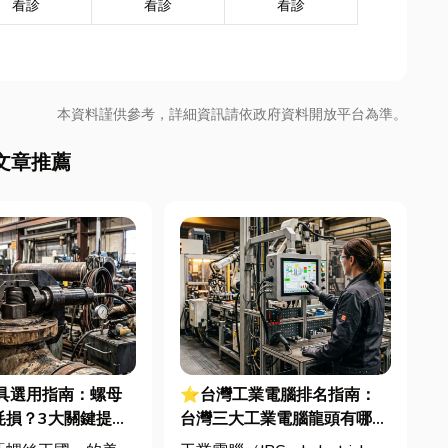
看診
看診
看診
本資料謹供參考，詳細資訊請依政府資料開放平台為準。
文章推薦
具選用指南：螺母
⭐台灣工業電腦排名指南：
耗損？3大關鍵提升
台灣三大工業電腦龍頭有哪
良率與壽命
些？工廠採購與品牌選型全解