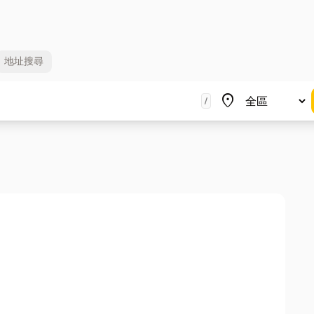
地址
搜尋
地區
place
/