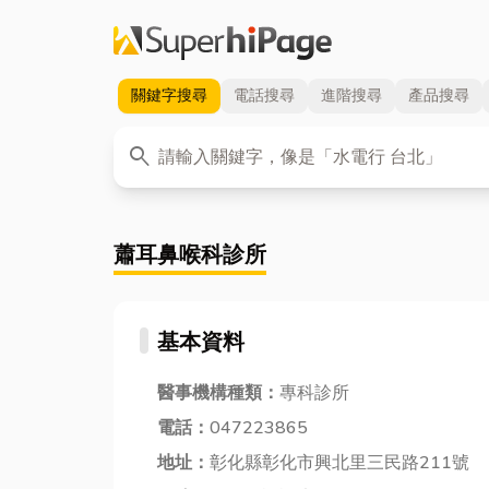
關鍵字
搜尋
電話
搜尋
進階
搜尋
產品
搜尋
關鍵字
search
蕭耳鼻喉科診所
基本資料
醫事機構種類：
專科診所
電話：
047223865
地址：
彰化縣彰化市興北里三民路211號