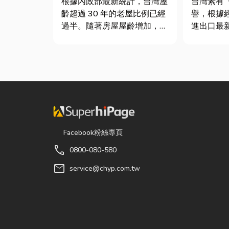
根據內政部最新統計，台灣屋
台灣素有
齡超過 30 年的老屋比例已經
譽，根據
過半。隨著房屋屋齡增加，金
進出口最
屬門窗疲勞與結構鏽蝕問題也
件年出口額
日漸明顯。許多屋主每天回家
元，其中
開門，都覺得門片重得像在拉
73181
拔河，甚至伴隨刺耳的金屬摩
重逾 20
擦聲。 其實，門片故障並不
對扣件精
代表一定要花大錢將整扇...
嚴苛的趨
的關...
Facebook粉絲專頁
call
0800-080-580
mail
service@chyp.com.tw