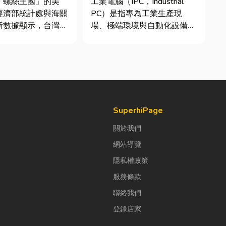
「螺絲王國」的美
工業電腦（IPC，Industrial
析
經濟部統計處與海關
PC）是指專為工業生產現
新數據顯示，台灣扣
場、極端環境與自動化設備所
高達 42.1 億美
設計的硬體運算平台。 許多
螺帽（HS
製造業業主在導入自動化或升
6）產品即占總出口比
級智慧工廠時，常想著先用一
%。在面對全球客戶
般的家用或商用桌機湊合。然
度與耐用度要求日益
而，一般桌機無法應付高塵、
勢下，扣件成型機中
高溫、連續震動...
SuperhiPage
關於我們
網站導覽
隱私權政策
服務條款
聯絡我們
登錄店家