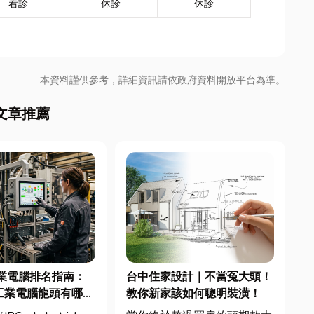
看診
休診
休診
本資料謹供參考，詳細資訊請依政府資料開放平台為準。
文章推薦
業電腦排名指南：
台中住家設計｜不當冤大頭！
工業電腦龍頭有哪
教你新家該如何聰明裝潢！
採購與品牌選型全解