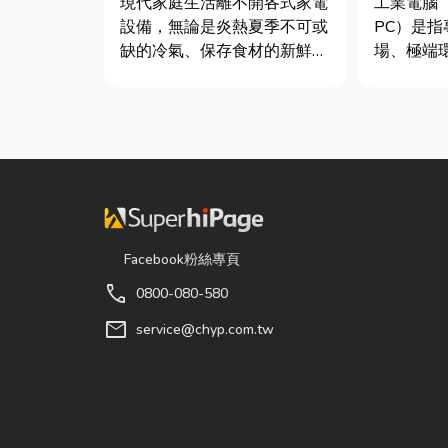
現代家庭生活離不開各式家電
工業電腦（IP
析
設備，無論是炎熱夏季不可或
PC）是
缺的冷氣、保存食材的新鮮冰
場、極端
箱，還是每天幫助清洗衣物的
設計的硬體
洗衣機，一旦發生故障，都可
製造業業
能嚴重影響日常生活品質。
級智慧工
因此，選擇專業的高雄電器維
般的家用
修服務，不僅能快速排除問
而，一般
題，更能延長家電使用壽命，
高溫、連續震
降...
Facebook粉絲專頁
call
0800-080-580
mail
service@chyp.com.tw