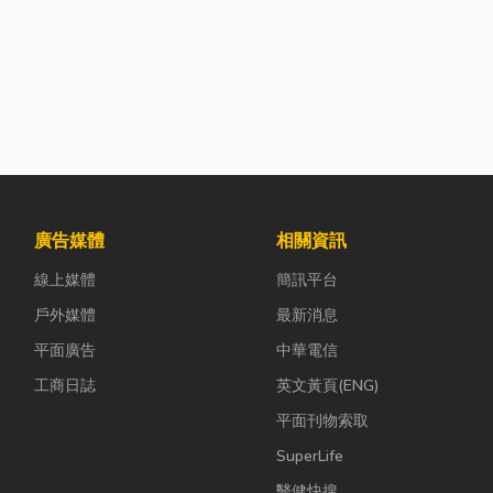
廣告媒體
相關資訊
線上媒體
簡訊平台
戶外媒體
最新消息
平面廣告
中華電信
工商日誌
英文黃頁(ENG)
平面刊物索取
SuperLife
醫健快搜