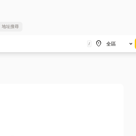
地址
搜尋
地區
place
/