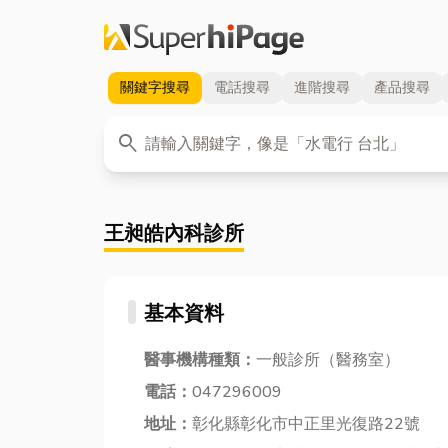
關鍵字
搜尋
電話
搜尋
進階
搜尋
產品
搜尋
關鍵字
search
王昶皓內科診所
基本資料
醫事機構種類：
一般診所（醫務室）
電話：
047296009
地址：
彰化縣彰化市中正里光復路22號