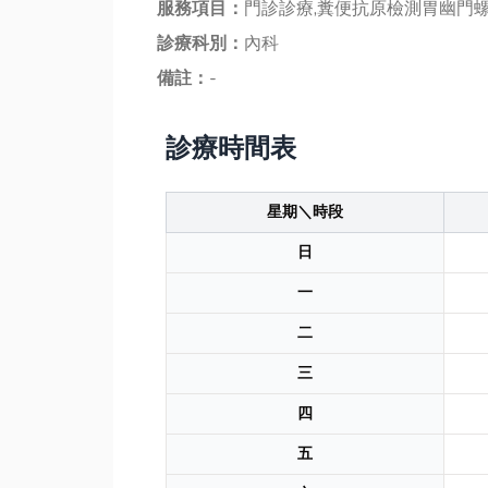
服務項目：
門診診療,糞便抗原檢測胃幽門
診療科別：
內科
備註：
-
診療時間表
星期＼時段
日
一
二
三
四
五