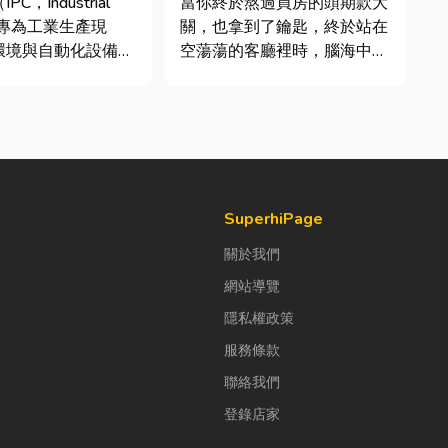
C，Industrial
當你終於熬過買房的頭期款大
指專為工業生產現
關，也拿到了鑰匙，終於站在
環境與自動化設備所
空蕩蕩的客廳裡時，腦海中是
運算平台。 許多
不是已經浮現各種美好畫面；
主在導入自動化或升
在這裡在放一座雙人沙發、落
廠時，常想著先用一
地窗前要放一株綠植以及要在
或商用桌機湊合。然
用餐區放一個充滿儀式感的吧
桌機無法應付高塵、
台。 但得先等一下！在踩進
動...
裝潢這個水很深的領域之前，
很多...
SuperhiPage
關於我們
網站導覽
隱私權政策
服務條款
聯絡我們
登錄店家