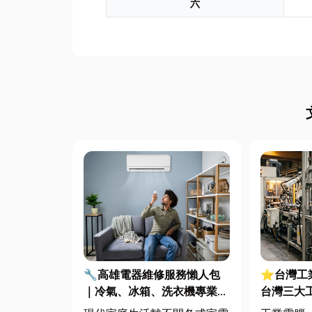
六
🔧高雄電器維修服務懶人包
⭐台灣工
｜冷氣、冰箱、洗衣機專業維
台灣三大
修
些？工廠