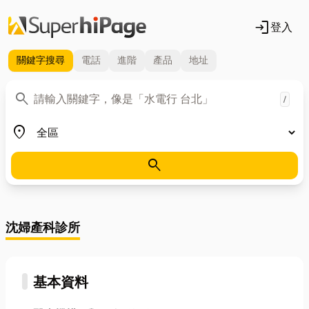
login
登入
關鍵字
搜尋
電話
進階
產品
地址
關鍵字
search
/
地區
place
search
沈婦產科診所
基本資料