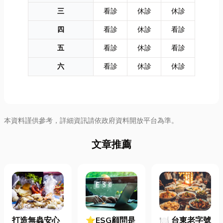
三
看診
休診
休診
四
看診
休診
看診
五
看診
休診
看診
六
看診
休診
休診
本資料謹供參考，詳細資訊請依政府資料開放平台為準。
文章推薦
打造無蟲安心
⭐ESG顧問是
🍽️ 台東老字號