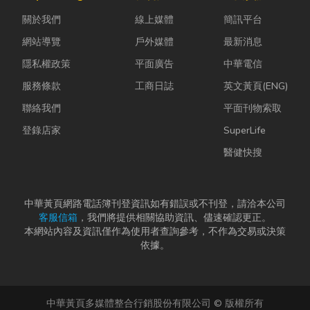
蚋或其他害蟲
ESG 顧問
能享受到豐盛
關於我們
線上媒體
簡訊平台
藏匿，不僅影
嗎？」 其
又充滿在地特
響環境整潔，
實，...
色的...
網站導覽
戶外媒體
最新消息
更可能...
隱私權政策
平面廣告
中華電信
服務條款
工商日誌
英文黃頁(ENG)
聯絡我們
平面刊物索取
登錄店家
SuperLife
醫健快搜
中華黃頁網路電話簿刊登資訊如有錯誤或不刊登，請洽本公司
客服信箱
，我們將提供相關協助資訊、儘速確認更正。
本網站內容及資訊僅作為使用者查詢參考，不作為交易或決策
依據。
中華黃頁多媒體整合行銷股份有限公司 © 版權所有