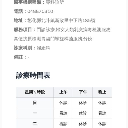
醫事機構種類：
專科診所
電話：
048870310
地址：
彰化縣北斗鎮新政里中正路185號
服務項目：
門診診療,婦女人類乳突病毒檢測服務,
糞便抗原檢測胃幽門螺旋桿菌服務,分娩
診療科別：
婦產科
備註：
-
診療時間表
星期＼時段
上午
下午
晚上
日
休診
休診
休診
一
看診
休診
看診
二
看診
休診
休診